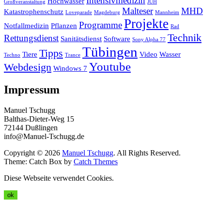
Intensivmedizin
Hochwasser
Großveranstaltung
JUH
Malteser
MHD
Katastrophenschutz
Loveparade
Magdeburg
Mannheim
Projekte
Programme
Notfallmedizin
Pflanzen
Rad
Technik
Rettungsdienst
Sanitätsdienst
Software
Sony Alpha 77
Tübingen
Tipps
Tiere
Video
Wasser
Techno
Trance
Youtube
Webdesign
Windows 7
Impressum
Manuel Tschugg
Balthas-Dieter-Weg 15
72144 Dußlingen
info@Manuel-Tschugg.de
Copyright © 2026
Manuel Tschugg
. All Rights Reserved.
Theme: Catch Box by
Catch Themes
Diese Webseite verwendet Cookies.