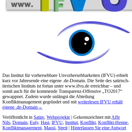
Das Institut für vorhersehbare Unvorhersehbarkeiten (IFVU) erhielt
kurz vor Jahresende eine eigene .de-Domain. Die Seite des satirisch-
tierischen Instituts ist fortan unter www.ifvu.de erreichbar – und
somit auch für die kommende Transparenz-Offensive „TO2017“
gewappnet. Zudem wurde unlängst die Abteilung
Konfliktmanagement gegründet und mit
weiterlesen
IFVU erhält
eigene .de-Domain
→
Veröffentlicht in
Satire
,
Webprojekte
|
Gekennzeichnet mit
Affe
Nils
,
Domain
,
Euly
,
Hasi
,
IFVU
,
Institut
,
Konflikt
,
Konflikt-Henne
,
Konfliktmanagement
,
Mausi
,
Streit
|
Hinterlassen Sie eine Antwort