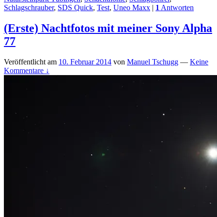
Schlagschrauber
,
SDS Quick
,
Test
,
Uneo Maxx
|
1
Antworten
(Erste) Nachtfotos mit meiner Sony Alpha
77
Veröffentlicht am
10. Februar 2014
von
Manuel Tschugg
—
Keine
Kommentare ↓