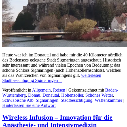
Heute war ich im Donautal und habe mir die 40 Kilometer nördlich
des Bodensees gelegene Stadt Sigmaringen angeschaut. Historisch
sehr interessant und während vielen Epochen von Bedeutung: das
schöne Schloss Sigmaringen (auch Hohenzollernschloss), welches
als das Wahrzeichen von Sigmaringens gilt.
weiterlesen
Stadtbesichtigung Sigmaringen
→
Veröffentlicht in
Allgemein
,
Reisen
|
Gekennzeichnet mit
Baden-
Württemberg
,
Donau
,
Donautal
,
Hohenzoller
,
Schönes Wetter
,
Schwäbische Alb
,
Sigmaringen
,
Stadtbesichtigung
,
Waffenkammer
|
Hinterlassen Sie eine Antwort
Wireless Infusion – Innovation für die
Anästhesie- und Intensivmedizin