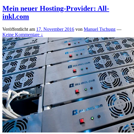
Mein neuer Hosting-Provider: All-
inkl.com
Veröffentlicht am
17. November 2016
von
Manuel Tschugg
—
Keine Kommentare ↓