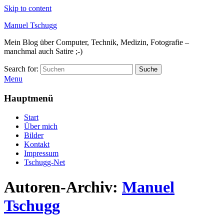
Skip to content
Manuel Tschugg
Mein Blog über Computer, Technik, Medizin, Fotografie –
manchmal auch Satire ;-)
Search for:
Suche
Menu
Hauptmenü
Start
Über mich
Bilder
Kontakt
Impressum
Tschugg-Net
Autoren-Archiv:
Manuel
Tschugg