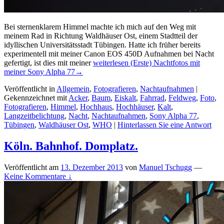
Bei sternenklarem Himmel machte ich mich auf den Weg mit
meinem Rad in Richtung Waldhäuser Ost, einem Stadtteil der
idyllischen Universitätsstadt Tübingen. Hatte ich früher bereits
experimentell mit meiner Canon EOS 450D Aufnahmen bei Nacht
gefertigt, ist dies mit meiner
weiterlesen
(Erste) Nachtfotos mit
meiner Sony Alpha 77
→
Veröffentlicht in
Allgemein
,
Fotografieren
,
Nachtaufnahmen
|
Gekennzeichnet mit
Acker
,
Baum
,
Eiskalt
,
Fahrrad
,
Feldweg
,
Foto
,
Fotografieren
,
Himmel
,
Hochhaus
,
Hochhäuser
,
Kalt
,
Langzeitbelichtung
,
Nacht
,
Nachtaufnahmen
,
Sony Alpha 77
,
Tübingen
,
Waldhäuser Ost
,
WHO
|
Hinterlassen Sie eine Antwort
Köln. Bahnhof. Domplatz.
Veröffentlicht am
13. Dezember 2013
von
Manuel Tschugg
—
Keine Kommentare ↓