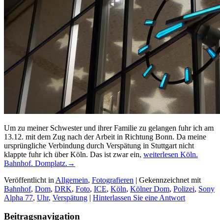
Um zu meiner Schwester und ihrer Familie zu gelangen fuhr ich am
13.12. mit dem Zug nach der Arbeit in Richtung Bonn. Da meine
ursprüngliche Verbindung durch Verspätung in Stuttgart nicht
klappte fuhr ich über Köln. Das ist zwar ein,
weiterlesen
Köln.
Bahnhof. Domplatz.
→
Veröffentlicht in
Allgemein
,
Fotografieren
|
Gekennzeichnet mit
Bahnhof
,
Dom
,
DRK
,
Foto
,
ICE
,
Köln
,
Kölner Dom
,
Polizei
,
Sony
Alpha 77
,
Uhr
,
Verspätung
|
Hinterlassen Sie eine Antwort
Beitragsnavigation