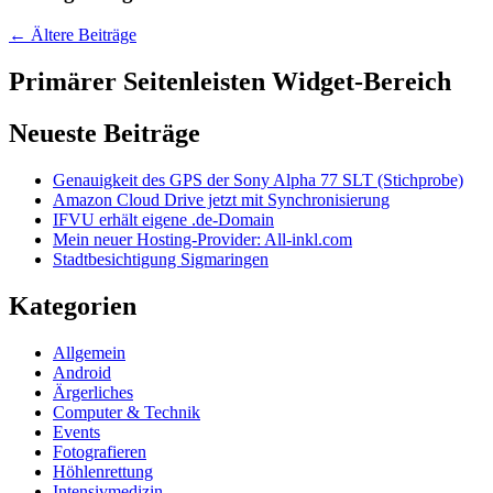
←
Ältere Beiträge
Primärer Seitenleisten Widget-Bereich
Neueste Beiträge
Genauigkeit des GPS der Sony Alpha 77 SLT (Stichprobe)
Amazon Cloud Drive jetzt mit Synchronisierung
IFVU erhält eigene .de-Domain
Mein neuer Hosting-Provider: All-inkl.com
Stadtbesichtigung Sigmaringen
Kategorien
Allgemein
Android
Ärgerliches
Computer & Technik
Events
Fotografieren
Höhlenrettung
Intensivmedizin