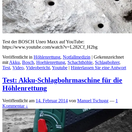
Test der BOSCH Uneo Maxx auf YouTube:
https://www.youtube.com/watch?v=L282Cf_H2bg
Veröffentlicht in
Höhlenrettung
,
Notfallmedizin
|
Gekennzeichnet
mit
Akku
,
Bosch
,
Hoehlenrettung
,
Schachthöhle
,
Schlagbohrer
,
Test
,
Video
,
Videobericht
,
Youtube
|
Hinterlassen Sie eine Antwort
Test: Akku-Schlagbohrmaschine für die
Höhlenrettung
Veröffentlicht am
14. Februar 2014
von
Manuel Tschugg
—
1
Kommentar ↓