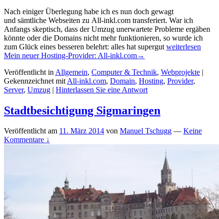
Nach einiger Überlegung habe ich es nun doch gewagt
und sämtliche Webseiten zu All-inkl.com transferiert. War ich
Anfangs skeptisch, dass der Umzug unerwartete Probleme ergäben
könnte oder die Domains nicht mehr funktionieren, so wurde ich
zum Glück eines besseren belehrt: alles hat supergut
weiterlesen
Mein neuer Hosting-Provider: All-inkl.com
→
Veröffentlicht in
Allgemein
,
Computer & Technik
,
Webprojekte
|
Gekennzeichnet mit
All-inkl.com
,
Domain
,
Hosting
,
Provider
,
Server
,
Umzug
|
Hinterlassen Sie eine Antwort
Stadtbesichtigung Sigmaringen
Veröffentlicht am
11. März 2014
von
Manuel Tschugg
—
Keine
Kommentare ↓