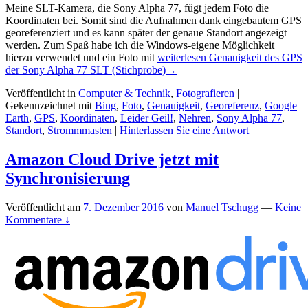
Meine SLT-Kamera, die Sony Alpha 77, fügt jedem Foto die
Koordinaten bei. Somit sind die Aufnahmen dank eingebautem GPS
georeferenziert und es kann später der genaue Standort angezeigt
werden. Zum Spaß habe ich die Windows-eigene Möglichkeit
hierzu verwendet und ein Foto mit
weiterlesen
Genauigkeit des GPS
der Sony Alpha 77 SLT (Stichprobe)
→
Veröffentlicht in
Computer & Technik
,
Fotografieren
|
Gekennzeichnet mit
Bing
,
Foto
,
Genauigkeit
,
Georeferenz
,
Google
Earth
,
GPS
,
Koordinaten
,
Leider Geil!
,
Nehren
,
Sony Alpha 77
,
Standort
,
Strommmasten
|
Hinterlassen Sie eine Antwort
Amazon Cloud Drive jetzt mit
Synchronisierung
Veröffentlicht am
7. Dezember 2016
von
Manuel Tschugg
—
Keine
Kommentare ↓