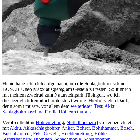
Heute habe ich mich aufgemacht, um die Schlagbohrmaschine
BOSCH Uneo Maxx ausgiebig am Gestein zu testen. So fuhr ich
mit meinem Zweirad zum Natursteinpark Tübingen, wo ich
diesbezüglich freundlich unterstützt wurde. Hierfür vielen Dank,
denn somit musste, vor allem dem
weiterlesen
Test: Akku-
Schlagbohrmaschine für die Höhlenrettung
→
Veröffentlicht in
Höhlenrettung
,
Notfallmedizin
|
Gekennzeichnet
mit
Akku
,
Akkuschlagbohrer
,
Anker
,
Bohrer
,
Bohrhammer
,
Bosch
,
Boschhammer
,
Fels
,
Gestein
,
Hoehlenrettung
,
Höhle
,
Natursteinpark Tübingen
,
Schachthöhle
,
Schlagbohrer
,