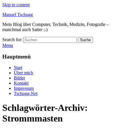
Skip to content
Manuel Tschugg
Mein Blog über Computer, Technik, Medizin, Fotografie –
manchmal auch Satire ;-)
Search for:
Suche
Menu
Hauptmenü
Start
Über mich
Bilder
Kontakt
Impressum
Tschugg-Net
Schlagwörter-Archiv:
Strommmasten