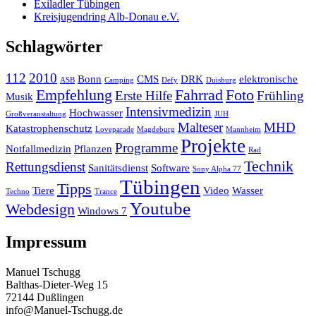
Exiladler Tübingen
Kreisjugendring Alb-Donau e.V.
Schlagwörter
112
2010
Bonn
CMS
DRK
elektronische
ASB
Camping
Defy
Duisburg
Empfehlung
Fahrrad
Foto
Erste Hilfe
Frühling
Musik
Intensivmedizin
Hochwasser
Großveranstaltung
JUH
Malteser
MHD
Katastrophenschutz
Loveparade
Magdeburg
Mannheim
Projekte
Programme
Notfallmedizin
Pflanzen
Rad
Technik
Rettungsdienst
Sanitätsdienst
Software
Sony Alpha 77
Tübingen
Tipps
Tiere
Video
Wasser
Techno
Trance
Youtube
Webdesign
Windows 7
Impressum
Manuel Tschugg
Balthas-Dieter-Weg 15
72144 Dußlingen
info@Manuel-Tschugg.de