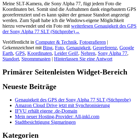
Meine SLT-Kamera, die Sony Alpha 77, fügt jedem Foto die
Koordinaten bei. Somit sind die Aufnahmen dank eingebautem GPS
georeferenziert und es kann später der genaue Standort angezeigt
werden. Zum Spaß habe ich die Windows-eigene Möglichkeit
hierzu verwendet und ein Foto mit
weiterlesen
Genauigkeit des GPS
der Sony Alpha 77 SLT (Stichprobe)
→
Veröffentlicht in
Computer & Technik
,
Fotografieren
|
Gekennzeichnet mit
Bing
,
Foto
,
Genauigkeit
,
Georeferenz
,
Google
Earth
,
GPS
,
Koordinaten
,
Leider Geil!
,
Nehren
,
Sony Alpha 77
,
Standort
,
Strommmasten
|
Hinterlassen Sie eine Antwort
Primärer Seitenleisten Widget-Bereich
Neueste Beiträge
Genauigkeit des GPS der Sony Alpha 77 SLT (Stichprobe)
Amazon Cloud Drive jetzt mit Synchronisierung
IFVU erhält eigene .de-Domain
Mein neuer Hosting-Provider: All-inkl.com
Stadtbesichtigung Sigmaringen
Kategorien