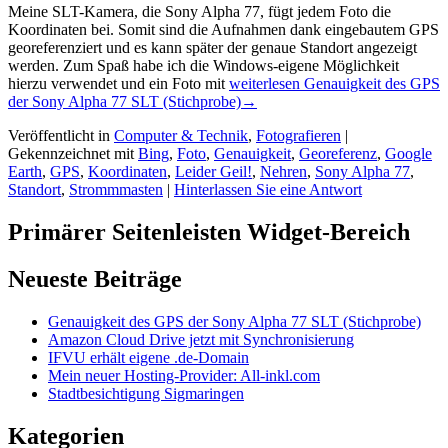
Meine SLT-Kamera, die Sony Alpha 77, fügt jedem Foto die
Koordinaten bei. Somit sind die Aufnahmen dank eingebautem GPS
georeferenziert und es kann später der genaue Standort angezeigt
werden. Zum Spaß habe ich die Windows-eigene Möglichkeit
hierzu verwendet und ein Foto mit
weiterlesen
Genauigkeit des GPS
der Sony Alpha 77 SLT (Stichprobe)
→
Veröffentlicht in
Computer & Technik
,
Fotografieren
|
Gekennzeichnet mit
Bing
,
Foto
,
Genauigkeit
,
Georeferenz
,
Google
Earth
,
GPS
,
Koordinaten
,
Leider Geil!
,
Nehren
,
Sony Alpha 77
,
Standort
,
Strommmasten
|
Hinterlassen Sie eine Antwort
Primärer Seitenleisten Widget-Bereich
Neueste Beiträge
Genauigkeit des GPS der Sony Alpha 77 SLT (Stichprobe)
Amazon Cloud Drive jetzt mit Synchronisierung
IFVU erhält eigene .de-Domain
Mein neuer Hosting-Provider: All-inkl.com
Stadtbesichtigung Sigmaringen
Kategorien