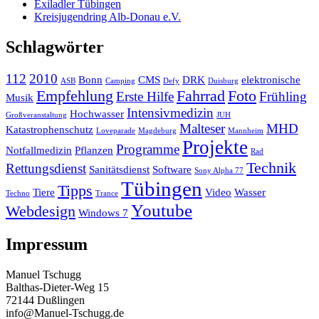
Exiladler Tübingen
Kreisjugendring Alb-Donau e.V.
Schlagwörter
112
2010
Bonn
CMS
DRK
elektronische
ASB
Camping
Defy
Duisburg
Empfehlung
Fahrrad
Foto
Erste Hilfe
Frühling
Musik
Intensivmedizin
Hochwasser
Großveranstaltung
JUH
Malteser
MHD
Katastrophenschutz
Loveparade
Magdeburg
Mannheim
Projekte
Programme
Notfallmedizin
Pflanzen
Rad
Technik
Rettungsdienst
Sanitätsdienst
Software
Sony Alpha 77
Tübingen
Tipps
Tiere
Video
Wasser
Techno
Trance
Youtube
Webdesign
Windows 7
Impressum
Manuel Tschugg
Balthas-Dieter-Weg 15
72144 Dußlingen
info@Manuel-Tschugg.de