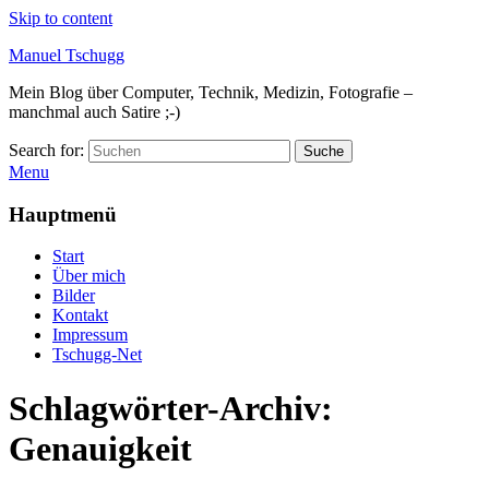
Skip to content
Manuel Tschugg
Mein Blog über Computer, Technik, Medizin, Fotografie –
manchmal auch Satire ;-)
Search for:
Suche
Menu
Hauptmenü
Start
Über mich
Bilder
Kontakt
Impressum
Tschugg-Net
Schlagwörter-Archiv:
Genauigkeit