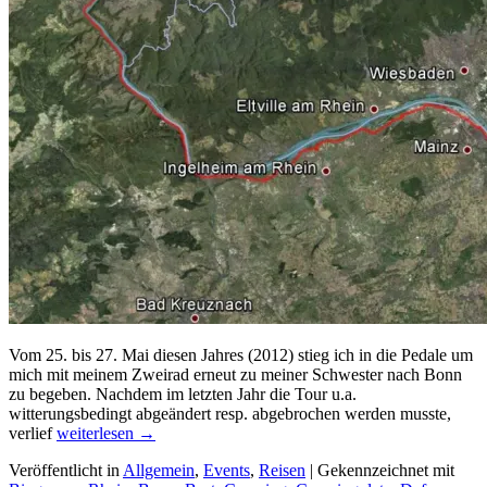
Vom 25. bis 27. Mai diesen Jahres (2012) stieg ich in die Pedale um
mich mit meinem Zweirad erneut zu meiner Schwester nach Bonn
zu begeben. Nachdem im letzten Jahr die Tour u.a.
witterungsbedingt abgeändert resp. abgebrochen werden musste,
Fahrradtour:
verlief
weiterlesen
→
von
Veröffentlicht in
Allgemein
,
Events
,
Reisen
|
Gekennzeichnet mit
Mannheim