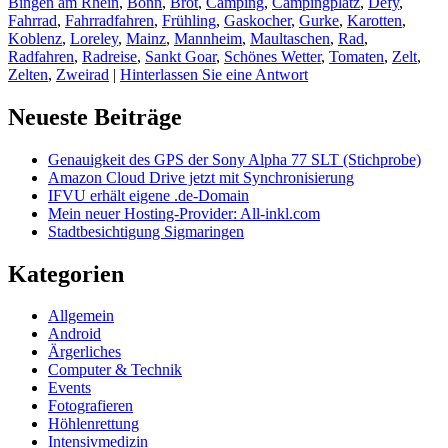
Bingen am Rhein
,
Bonn
,
Brot
,
Camping
,
Campingplatz
,
Defy
,
nach
Fahrrad
,
Fahrradfahren
,
Frühling
,
Gaskocher
,
Gurke
,
Karotten
,
Bonn
Koblenz
,
Loreley
,
Mainz
,
Mannheim
,
Maultaschen
,
Rad
,
Radfahren
,
Radreise
,
Sankt Goar
,
Schönes Wetter
,
Tomaten
,
Zelt
,
Zelten
,
Zweirad
|
Hinterlassen Sie eine Antwort
Primärer
Neueste Beiträge
Seitenleisten
Genauigkeit des GPS der Sony Alpha 77 SLT (Stichprobe)
Widget-
Amazon Cloud Drive jetzt mit Synchronisierung
Bereich
IFVU erhält eigene .de-Domain
Mein neuer Hosting-Provider: All-inkl.com
Stadtbesichtigung Sigmaringen
Kategorien
Allgemein
Android
Ärgerliches
Computer & Technik
Events
Fotografieren
Höhlenrettung
Intensivmedizin