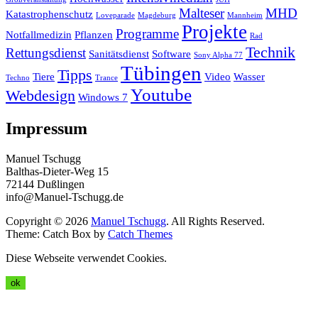
Malteser
MHD
Katastrophenschutz
Loveparade
Magdeburg
Mannheim
Projekte
Programme
Notfallmedizin
Pflanzen
Rad
Technik
Rettungsdienst
Sanitätsdienst
Software
Sony Alpha 77
Tübingen
Tipps
Tiere
Video
Wasser
Techno
Trance
Youtube
Webdesign
Windows 7
Impressum
Manuel Tschugg
Balthas-Dieter-Weg 15
72144 Dußlingen
info@Manuel-Tschugg.de
Copyright © 2026
Manuel Tschugg
. All Rights Reserved.
Theme: Catch Box by
Catch Themes
Diese Webseite verwendet Cookies.