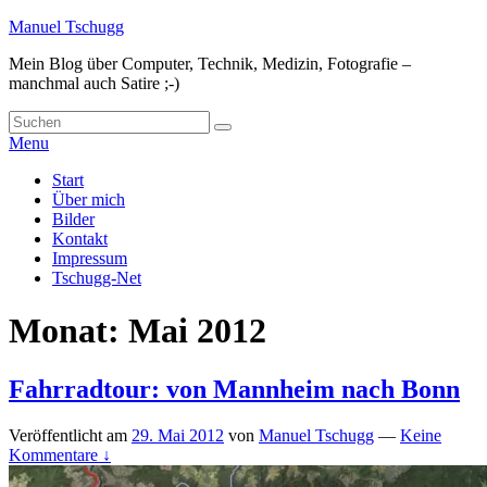
Skip
Manuel Tschugg
to
Mein Blog über Computer, Technik, Medizin, Fotografie –
content
manchmal auch Satire ;-)
Search
Suche
for:
Menu
Hauptmenü
Start
Über mich
Bilder
Kontakt
Impressum
Tschugg-Net
Monat:
Mai 2012
Fahrradtour: von Mannheim nach Bonn
Veröffentlicht am
29. Mai 2012
von
Manuel Tschugg
—
Keine
Kommentare ↓