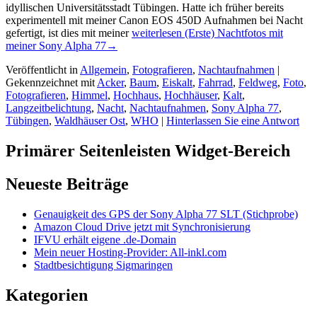
idyllischen Universitätsstadt Tübingen. Hatte ich früher bereits
experimentell mit meiner Canon EOS 450D Aufnahmen bei Nacht
gefertigt, ist dies mit meiner
weiterlesen
(Erste) Nachtfotos mit
meiner Sony Alpha 77
→
Veröffentlicht in
Allgemein
,
Fotografieren
,
Nachtaufnahmen
|
Gekennzeichnet mit
Acker
,
Baum
,
Eiskalt
,
Fahrrad
,
Feldweg
,
Foto
,
Fotografieren
,
Himmel
,
Hochhaus
,
Hochhäuser
,
Kalt
,
Langzeitbelichtung
,
Nacht
,
Nachtaufnahmen
,
Sony Alpha 77
,
Tübingen
,
Waldhäuser Ost
,
WHO
|
Hinterlassen Sie eine Antwort
Primärer Seitenleisten Widget-Bereich
Neueste Beiträge
Genauigkeit des GPS der Sony Alpha 77 SLT (Stichprobe)
Amazon Cloud Drive jetzt mit Synchronisierung
IFVU erhält eigene .de-Domain
Mein neuer Hosting-Provider: All-inkl.com
Stadtbesichtigung Sigmaringen
Kategorien