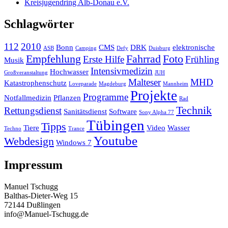
Kreisjugendring Alb-Donau e.V.
Schlagwörter
112
2010
Bonn
CMS
DRK
elektronische
ASB
Camping
Defy
Duisburg
Empfehlung
Fahrrad
Foto
Erste Hilfe
Frühling
Musik
Intensivmedizin
Hochwasser
Großveranstaltung
JUH
Malteser
MHD
Katastrophenschutz
Loveparade
Magdeburg
Mannheim
Projekte
Programme
Notfallmedizin
Pflanzen
Rad
Technik
Rettungsdienst
Sanitätsdienst
Software
Sony Alpha 77
Tübingen
Tipps
Tiere
Video
Wasser
Techno
Trance
Youtube
Webdesign
Windows 7
Impressum
Manuel Tschugg
Balthas-Dieter-Weg 15
72144 Dußlingen
info@Manuel-Tschugg.de