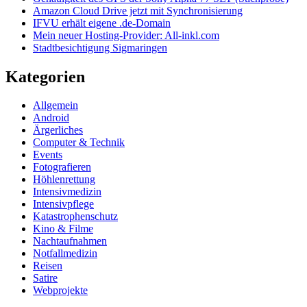
Widget-
Amazon Cloud Drive jetzt mit Synchronisierung
Bereich
IFVU erhält eigene .de-Domain
Mein neuer Hosting-Provider: All-inkl.com
Stadtbesichtigung Sigmaringen
Kategorien
Allgemein
Android
Ärgerliches
Computer & Technik
Events
Fotografieren
Höhlenrettung
Intensivmedizin
Intensivpflege
Katastrophenschutz
Kino & Filme
Nachtaufnahmen
Notfallmedizin
Reisen
Satire
Webprojekte