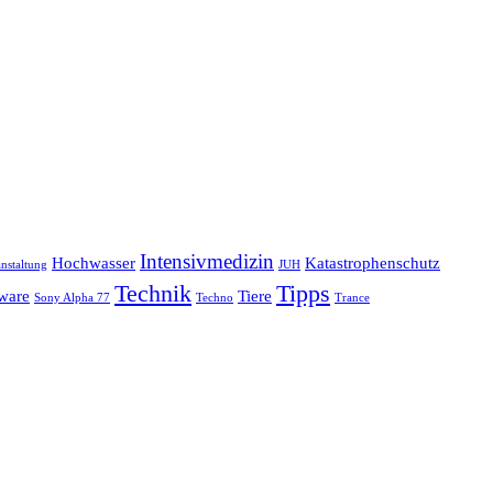
Intensivmedizin
Hochwasser
Katastrophenschutz
nstaltung
JUH
Technik
Tipps
ware
Tiere
Sony Alpha 77
Techno
Trance