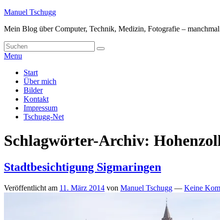
Skip
Manuel Tschugg
to
Mein Blog über Computer, Technik, Medizin, Fotografie – manchmal a
content
Search
Suche
for:
Menu
Hauptmenü
Start
Über mich
Bilder
Kontakt
Impressum
Tschugg-Net
Schlagwörter-Archiv:
Hohenzol
Stadtbesichtigung Sigmaringen
Veröffentlicht am
11. März 2014
von
Manuel Tschugg
—
Keine Kom