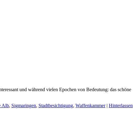
 interessant und während vielen Epochen von Bedeutung: das schöne
 Alb
,
Sigmaringen
,
Stadtbesichtigung
,
Waffenkammer
|
Hinterlassen