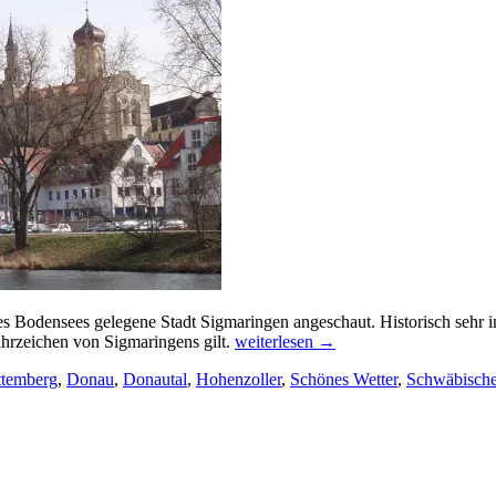
es Bodensees gelegene Stadt Sigmaringen angeschaut. Historisch sehr
Stadtbesichtigung
hrzeichen von Sigmaringens gilt.
weiterlesen
→
Sigmaringen
temberg
,
Donau
,
Donautal
,
Hohenzoller
,
Schönes Wetter
,
Schwäbische