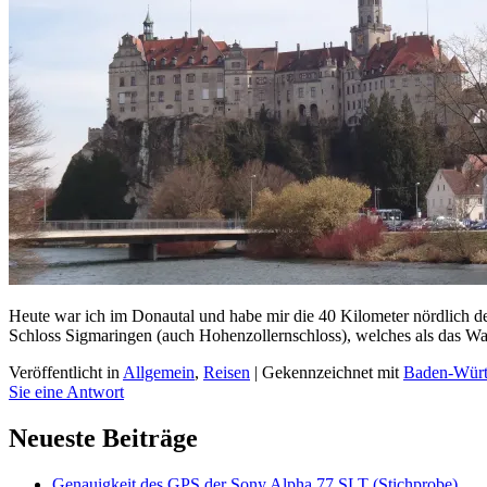
Heute war ich im Donautal und habe mir die 40 Kilometer nördlich d
Schloss Sigmaringen (auch Hohenzollernschloss), welches als das Wa
Veröffentlicht in
Allgemein
,
Reisen
|
Gekennzeichnet mit
Baden-Würt
Sie eine Antwort
Primärer
Neueste Beiträge
Seitenleisten
Genauigkeit des GPS der Sony Alpha 77 SLT (Stichprobe)