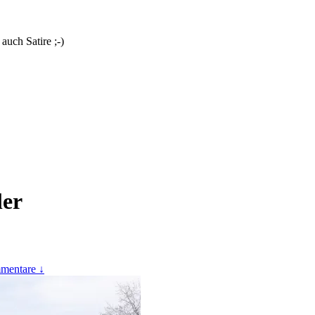
uch Satire ;-)
ler
mentare ↓