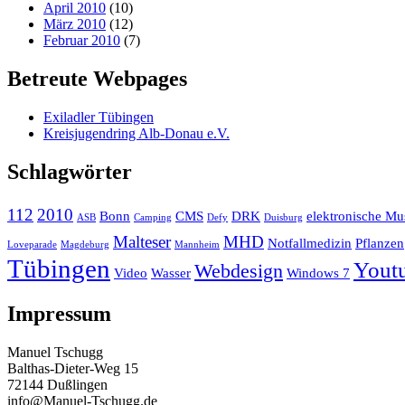
April 2010
(10)
März 2010
(12)
Februar 2010
(7)
Betreute Webpages
Exiladler Tübingen
Kreisjugendring Alb-Donau e.V.
Schlagwörter
112
2010
Bonn
CMS
DRK
elektronische Mu
ASB
Camping
Defy
Duisburg
Malteser
MHD
Notfallmedizin
Pflanzen
Loveparade
Magdeburg
Mannheim
Tübingen
Yout
Webdesign
Video
Wasser
Windows 7
Impressum
Manuel Tschugg
Balthas-Dieter-Weg 15
72144 Dußlingen
info@Manuel-Tschugg.de