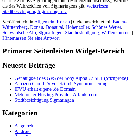
schöne Schloss Sigmaringen (auch Hohenzollernschloss), welches
als das Wahrzeichen von Sigmaringens gilt.
weiterlesen
Stadtbesichtigung Sigmaringen
→
Veröffentlicht in
Allgemein
,
Reisen
|
Gekennzeichnet mit
Baden-
Württemberg
,
Donau
,
Donautal
,
Hohenzoller
,
Schönes Wetter
,
Schwäbische Alb
,
Sigmaringen
,
Stadtbesichtigung
,
Waffenkammer
|
Hinterlassen Sie eine Antwort
Primärer Seitenleisten Widget-Bereich
Neueste Beiträge
Genauigkeit des GPS der Sony Alpha 77 SLT (Stichprobe)
Amazon Cloud Drive jetzt mit Synchronisierung
IFVU erhält eigene .de-Domain
Mein neuer Hosting-Provider: All-inkl.com
Stadtbesichtigung Sigmaringen
Kategorien
Allgemein
Android