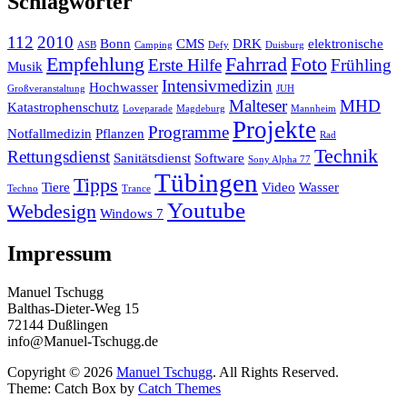
Schlagwörter
112
2010
Bonn
CMS
DRK
elektronische
ASB
Camping
Defy
Duisburg
Empfehlung
Fahrrad
Foto
Erste Hilfe
Frühling
Musik
Intensivmedizin
Hochwasser
Großveranstaltung
JUH
Malteser
MHD
Katastrophenschutz
Loveparade
Magdeburg
Mannheim
Projekte
Programme
Notfallmedizin
Pflanzen
Rad
Technik
Rettungsdienst
Sanitätsdienst
Software
Sony Alpha 77
Tübingen
Tipps
Tiere
Video
Wasser
Techno
Trance
Youtube
Webdesign
Windows 7
Impressum
Manuel Tschugg
Balthas-Dieter-Weg 15
72144 Dußlingen
info@Manuel-Tschugg.de
Copyright © 2026
Manuel Tschugg
. All Rights Reserved.
Theme: Catch Box by
Catch Themes