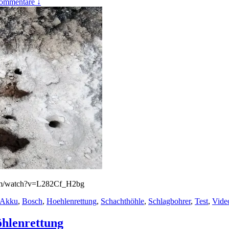
ommentare ↓
com/watch?v=L282Cf_H2bg
Akku
,
Bosch
,
Hoehlenrettung
,
Schachthöhle
,
Schlagbohrer
,
Test
,
Vide
öhlenrettung