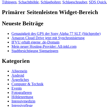
Tübingen
,
Schachthöhle
,
Schlagbohrer
,
Schlagschrauber
,
SDS Quick
Primärer Seitenleisten Widget-Bereich
Neueste Beiträge
Genauigkeit des GPS der Sony Alpha 77 SLT (Stichprobe)
Amazon Cloud Drive jetzt mit Synchronisierung
IFVU erhält eigene .de-Domain
Mein neuer Hosting-Provider: All-inkl.com
Stadtbesichtigung Sigmaringen
Kategorien
Allgemein
Android
Ärgerliches
Computer & Technik
Events
Fotografieren
Höhlenrettung
Intensivmedizin
Intensivpflege