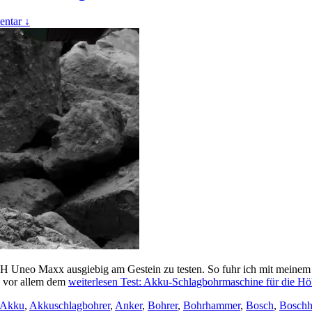
ntar ↓
Uneo Maxx ausgiebig am Gestein zu testen. So fuhr ich mit meinem 
e, vor allem dem
weiterlesen
Test: Akku-Schlagbohrmaschine für die Hö
Akku
,
Akkuschlagbohrer
,
Anker
,
Bohrer
,
Bohrhammer
,
Bosch
,
Bosch