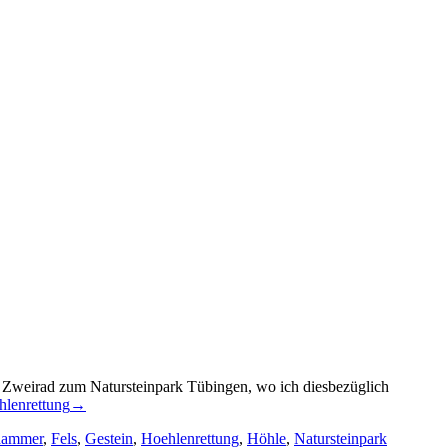
Zweirad zum Natursteinpark Tübingen, wo ich diesbezüglich
hlenrettung
→
hammer
,
Fels
,
Gestein
,
Hoehlenrettung
,
Höhle
,
Natursteinpark