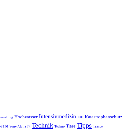
Intensivmedizin
Hochwasser
Katastrophenschutz
nstaltung
JUH
Technik
Tipps
ware
Tiere
Sony Alpha 77
Techno
Trance