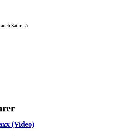
uch Satire ;-)
hrer
xx (Video)