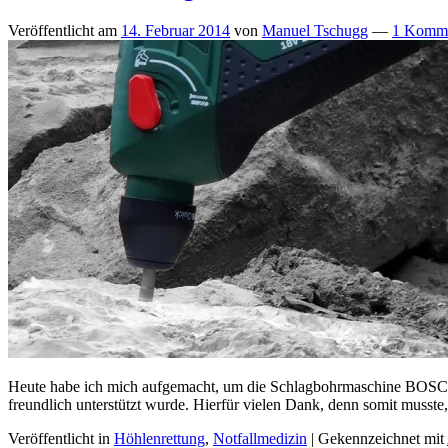
Veröffentlicht am
14. Februar 2014
von
Manuel Tschugg
—
1 Komme
Heute habe ich mich aufgemacht, um die Schlagbohrmaschine BOSCH 
freundlich unterstützt wurde. Hierfür vielen Dank, denn somit musst
Veröffentlicht in
Höhlenrettung
,
Notfallmedizin
|
Gekennzeichnet mit