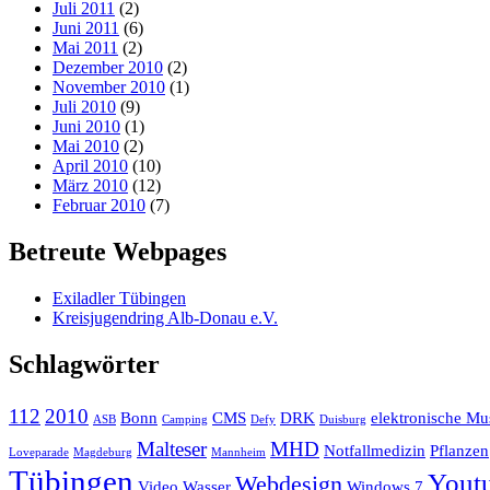
Juli 2011
(2)
Juni 2011
(6)
Mai 2011
(2)
Dezember 2010
(2)
November 2010
(1)
Juli 2010
(9)
Juni 2010
(1)
Mai 2010
(2)
April 2010
(10)
März 2010
(12)
Februar 2010
(7)
Betreute Webpages
Exiladler Tübingen
Kreisjugendring Alb-Donau e.V.
Schlagwörter
112
2010
Bonn
CMS
DRK
elektronische Mu
ASB
Camping
Defy
Duisburg
Malteser
MHD
Notfallmedizin
Pflanzen
Loveparade
Magdeburg
Mannheim
Tübingen
Yout
Webdesign
Video
Wasser
Windows 7