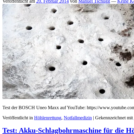
Veröffentlicht am
20. Februar 2014
von
Manuel Tschugg
—
Keine K
Test der BOSCH Uneo Maxx auf YouTube: https://www.youtube.
Veröffentlicht in
Höhlenrettung
,
Notfallmedizin
|
Gekennzeichnet mit
Test: Akku-Schlagbohrmaschine für die H