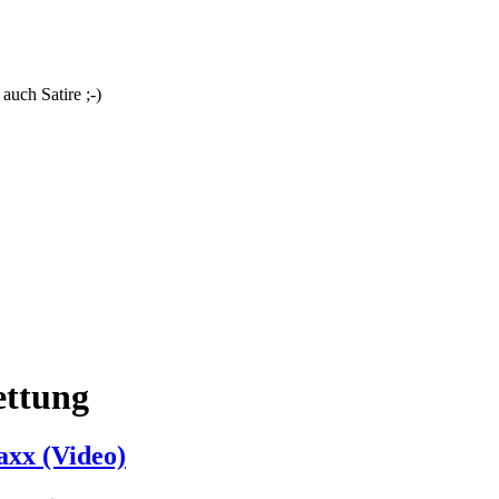
uch Satire ;-)
ettung
xx (Video)