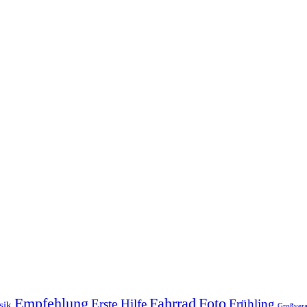
Empfehlung
Fahrrad
Foto
Erste Hilfe
Frühling
sik
Großvera