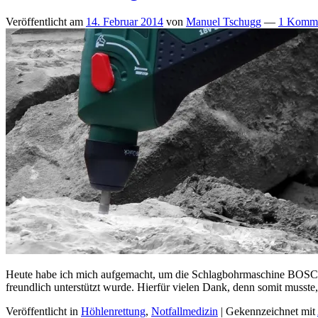
Veröffentlicht am
14. Februar 2014
von
Manuel Tschugg
—
1 Komme
Heute habe ich mich aufgemacht, um die Schlagbohrmaschine BOSCH 
freundlich unterstützt wurde. Hierfür vielen Dank, denn somit musst
Veröffentlicht in
Höhlenrettung
,
Notfallmedizin
|
Gekennzeichnet mit