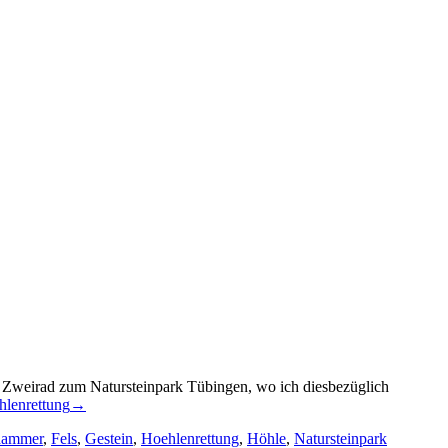
Zweirad zum Natursteinpark Tübingen, wo ich diesbezüglich
hlenrettung
→
hammer
,
Fels
,
Gestein
,
Hoehlenrettung
,
Höhle
,
Natursteinpark