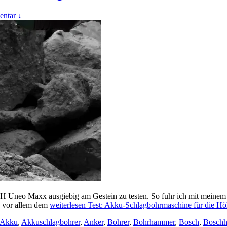
ntar ↓
Uneo Maxx ausgiebig am Gestein zu testen. So fuhr ich mit meinem 
e, vor allem dem
weiterlesen
Test: Akku-Schlagbohrmaschine für die Hö
Akku
,
Akkuschlagbohrer
,
Anker
,
Bohrer
,
Bohrhammer
,
Bosch
,
Bosch