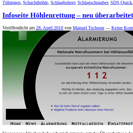
Tübingen
,
Schachthöhle
,
Schlagbohrer
,
Schlagschrauber
,
SDS Quick
Infoseite Höhlenrettung – neu überarbeitet
Veröffentlicht am
28. April 2010
von
Manuel Tschugg
—
Keine Kom