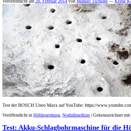
Veröffentlicht am
20. Februar 2014
von
Manuel Tschugg
—
Keine K
Test der BOSCH Uneo Maxx auf YouTube: https://www.youtube.
Veröffentlicht in
Höhlenrettung
,
Notfallmedizin
|
Gekennzeichnet mit
Test: Akku-Schlagbohrmaschine für die H