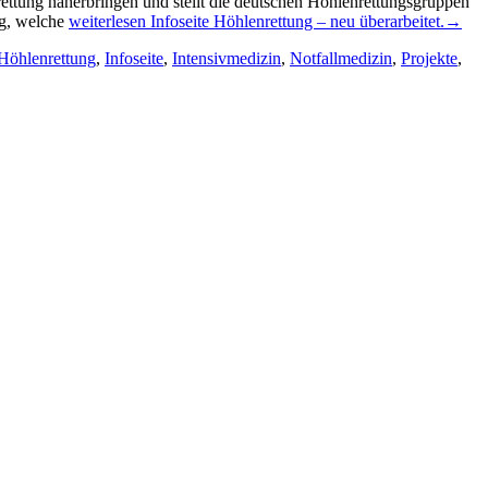
rettung näherbringen und stellt die deutschen Höhlenrettungsgruppen
ng, welche
weiterlesen
Infoseite Höhlenrettung – neu überarbeitet.
→
Höhlenrettung
,
Infoseite
,
Intensivmedizin
,
Notfallmedizin
,
Projekte
,