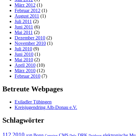
März 2012
(1)
Februar 2012
(1)
August 2011
(1)
Juli 2011
(2)
Juni 2011
(6)
Mai 2011
(2)
Dezember 2010
(2)
November 2010
(1)
Juli 2010
(9)
Juni 2010
(1)
Mai 2010
(2)
April 2010
(10)
März 2010
(12)
Februar 2010
(7)
Betreute Webpages
Exiladler Tübingen
Kreisjugendring Alb-Donau e.V.
Schlagwörter
112
2010
Bonn
CMS
DRK
elektronische Mu
ASB
Camping
Defy
Duisburg