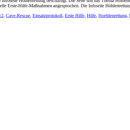
Infoseite Höhlenrettung beschäftigt. Die Seite soll das Thema Höhlen
elle Erste-Hilfe-Maßnahmen angesprochen. Die Infoseite Höhlenrettu
12
,
Cave-Rescue
,
Einsatzprotokoll
,
Erste Hilfe
,
Hilfe
,
Hoehlenrettung
,