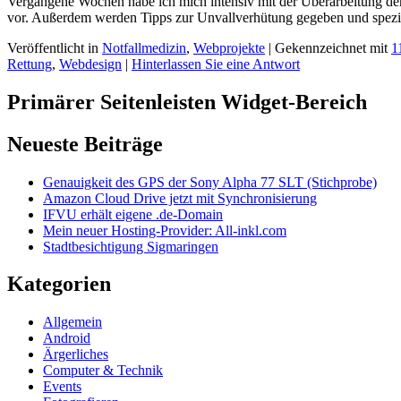
Vergangene Wochen habe ich mich intensiv mit der Überarbeitung der 
vor. Außerdem werden Tipps zur Unvallverhütung gegeben und spezi
Veröffentlicht in
Notfallmedizin
,
Webprojekte
|
Gekennzeichnet mit
1
Rettung
,
Webdesign
|
Hinterlassen Sie eine Antwort
Primärer Seitenleisten Widget-Bereich
Neueste Beiträge
Genauigkeit des GPS der Sony Alpha 77 SLT (Stichprobe)
Amazon Cloud Drive jetzt mit Synchronisierung
IFVU erhält eigene .de-Domain
Mein neuer Hosting-Provider: All-inkl.com
Stadtbesichtigung Sigmaringen
Kategorien
Allgemein
Android
Ärgerliches
Computer & Technik
Events