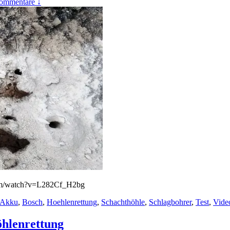
ommentare ↓
com/watch?v=L282Cf_H2bg
Akku
,
Bosch
,
Hoehlenrettung
,
Schachthöhle
,
Schlagbohrer
,
Test
,
Vide
öhlenrettung