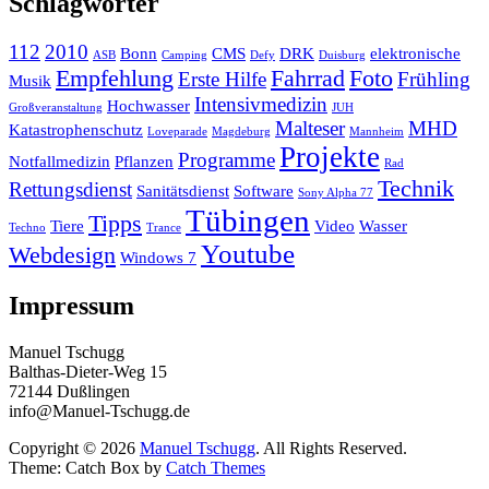
Schlagwörter
112
2010
Bonn
CMS
DRK
elektronische
ASB
Camping
Defy
Duisburg
Empfehlung
Fahrrad
Foto
Erste Hilfe
Frühling
Musik
Intensivmedizin
Hochwasser
Großveranstaltung
JUH
Malteser
MHD
Katastrophenschutz
Loveparade
Magdeburg
Mannheim
Projekte
Programme
Notfallmedizin
Pflanzen
Rad
Technik
Rettungsdienst
Sanitätsdienst
Software
Sony Alpha 77
Tübingen
Tipps
Tiere
Video
Wasser
Techno
Trance
Youtube
Webdesign
Windows 7
Impressum
Manuel Tschugg
Balthas-Dieter-Weg 15
72144 Dußlingen
info@Manuel-Tschugg.de
Copyright © 2026
Manuel Tschugg
. All Rights Reserved.
Theme: Catch Box by
Catch Themes