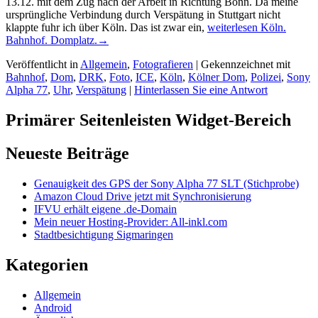
13.12. mit dem Zug nach der Arbeit in Richtung Bonn. Da meine
ursprüngliche Verbindung durch Verspätung in Stuttgart nicht
klappte fuhr ich über Köln. Das ist zwar ein,
weiterlesen
Köln.
Bahnhof. Domplatz.
→
Veröffentlicht in
Allgemein
,
Fotografieren
|
Gekennzeichnet mit
Bahnhof
,
Dom
,
DRK
,
Foto
,
ICE
,
Köln
,
Kölner Dom
,
Polizei
,
Sony
Alpha 77
,
Uhr
,
Verspätung
|
Hinterlassen Sie eine Antwort
Primärer Seitenleisten Widget-Bereich
Neueste Beiträge
Genauigkeit des GPS der Sony Alpha 77 SLT (Stichprobe)
Amazon Cloud Drive jetzt mit Synchronisierung
IFVU erhält eigene .de-Domain
Mein neuer Hosting-Provider: All-inkl.com
Stadtbesichtigung Sigmaringen
Kategorien
Allgemein
Android