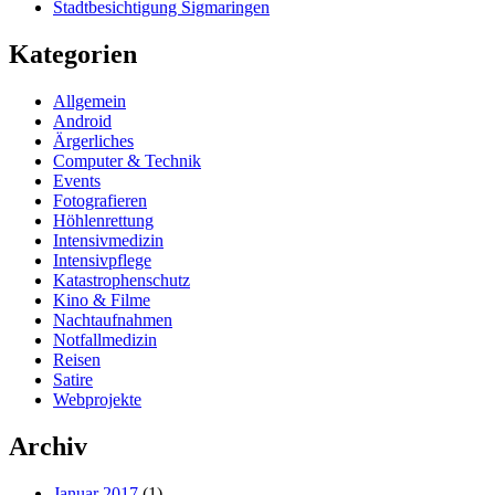
Stadtbesichtigung Sigmaringen
Kategorien
Allgemein
Android
Ärgerliches
Computer & Technik
Events
Fotografieren
Höhlenrettung
Intensivmedizin
Intensivpflege
Katastrophenschutz
Kino & Filme
Nachtaufnahmen
Notfallmedizin
Reisen
Satire
Webprojekte
Archiv
Januar 2017
(1)