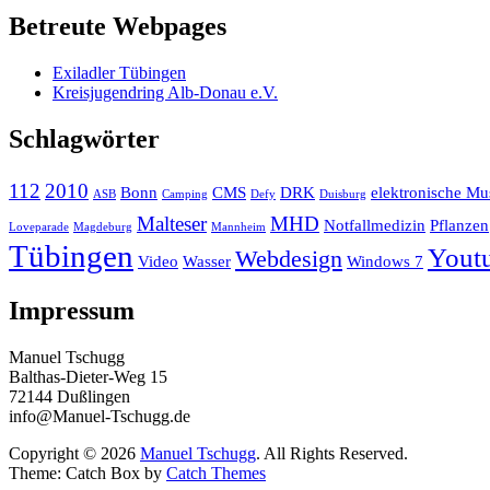
Betreute Webpages
Exiladler Tübingen
Kreisjugendring Alb-Donau e.V.
Schlagwörter
112
2010
Bonn
CMS
DRK
elektronische Mu
ASB
Camping
Defy
Duisburg
Malteser
MHD
Notfallmedizin
Pflanzen
Loveparade
Magdeburg
Mannheim
Tübingen
Yout
Webdesign
Video
Wasser
Windows 7
Impressum
Manuel Tschugg
Balthas-Dieter-Weg 15
72144 Dußlingen
info@Manuel-Tschugg.de
Copyright © 2026
Manuel Tschugg
. All Rights Reserved.
Theme: Catch Box by
Catch Themes