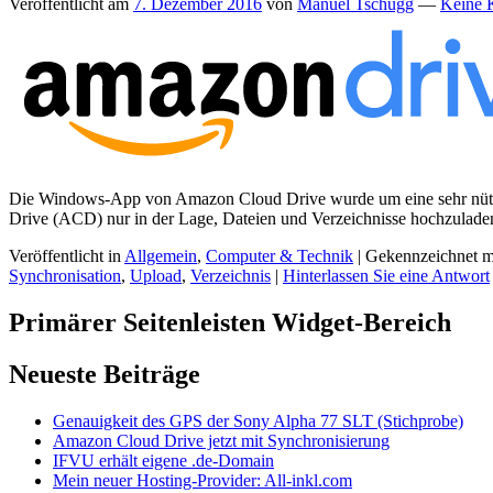
Veröffentlicht am
7. Dezember 2016
von
Manuel Tschugg
—
Keine 
Die Windows-App von Amazon Cloud Drive wurde um eine sehr nützl
Drive (ACD) nur in der Lage, Dateien und Verzeichnisse hochzulade
Veröffentlicht in
Allgemein
,
Computer & Technik
|
Gekennzeichnet m
Synchronisation
,
Upload
,
Verzeichnis
|
Hinterlassen Sie eine Antwort
Primärer Seitenleisten Widget-Bereich
Neueste Beiträge
Genauigkeit des GPS der Sony Alpha 77 SLT (Stichprobe)
Amazon Cloud Drive jetzt mit Synchronisierung
IFVU erhält eigene .de-Domain
Mein neuer Hosting-Provider: All-inkl.com