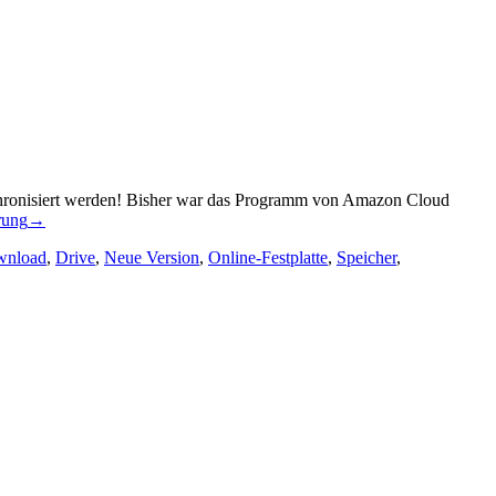
hronisiert werden! Bisher war das Programm von Amazon Cloud
rung
→
wnload
,
Drive
,
Neue Version
,
Online-Festplatte
,
Speicher
,