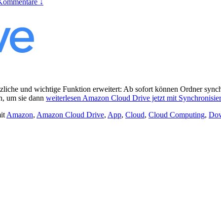
Kommentare ↓
iche und wichtige Funktion erweitert: Ab sofort können Ordner sync
n, um sie dann
weiterlesen
Amazon Cloud Drive jetzt mit Synchronisie
it
Amazon
,
Amazon Cloud Drive
,
App
,
Cloud
,
Cloud Computing
,
Do