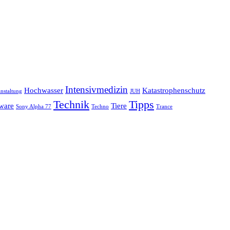
Intensivmedizin
Hochwasser
Katastrophenschutz
nstaltung
JUH
Technik
Tipps
ware
Tiere
Sony Alpha 77
Techno
Trance