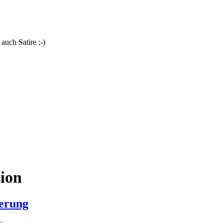
uch Satire ;-)
ion
ierung