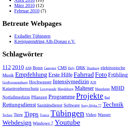
April 2010
(10)
März 2010
(12)
Februar 2010
(7)
Betreute Webpages
Exiladler Tübingen
Kreisjugendring Alb-Donau e.V.
Schlagwörter
112
2010
Bonn
CMS
DRK
elektronische
ASB
Camping
Defy
Duisburg
Empfehlung
Fahrrad
Foto
Erste Hilfe
Frühling
Musik
Intensivmedizin
Hochwasser
Großveranstaltung
JUH
Malteser
MHD
Katastrophenschutz
Loveparade
Magdeburg
Mannheim
Projekte
Programme
Notfallmedizin
Pflanzen
Rad
Technik
Rettungsdienst
Sanitätsdienst
Software
Sony Alpha 77
Tübingen
Tipps
Tiere
Video
Wasser
Techno
Trance
Youtube
Webdesign
Windows 7