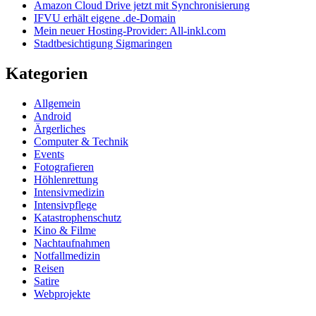
Amazon Cloud Drive jetzt mit Synchronisierung
IFVU erhält eigene .de-Domain
Mein neuer Hosting-Provider: All-inkl.com
Stadtbesichtigung Sigmaringen
Kategorien
Allgemein
Android
Ärgerliches
Computer & Technik
Events
Fotografieren
Höhlenrettung
Intensivmedizin
Intensivpflege
Katastrophenschutz
Kino & Filme
Nachtaufnahmen
Notfallmedizin
Reisen
Satire
Webprojekte