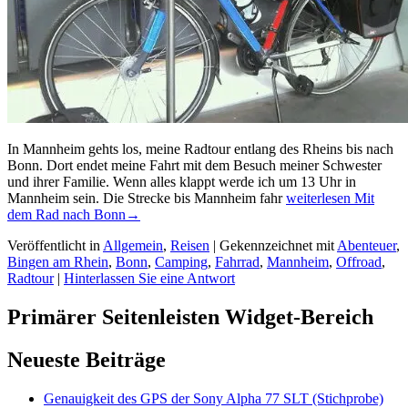
In Mannheim gehts los, meine Radtour entlang des Rheins bis nach
Bonn. Dort endet meine Fahrt mit dem Besuch meiner Schwester
und ihrer Familie. Wenn alles klappt werde ich um 13 Uhr in
Mannheim sein. Die Strecke bis Mannheim fahr
weiterlesen
Mit
dem Rad nach Bonn
→
Veröffentlicht in
Allgemein
,
Reisen
|
Gekennzeichnet mit
Abenteuer
,
Bingen am Rhein
,
Bonn
,
Camping
,
Fahrrad
,
Mannheim
,
Offroad
,
Radtour
|
Hinterlassen Sie eine Antwort
Primärer Seitenleisten Widget-Bereich
Neueste Beiträge
Genauigkeit des GPS der Sony Alpha 77 SLT (Stichprobe)