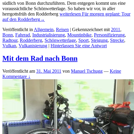
südlich von Bonn durchzuführen. Dem entgegen kommt uns eine
voraussichtliche Schönwetterlage. So haben wir vor, in aller
herrgottsfrüh den Rodderberg
weiterlesen
Für morgen geplant: Tour
auf den Rodderberg
→
Veröffentlicht in
Allgemein
,
Reisen
|
Gekennzeichnet mit
2011
,
Bonn
,
Fahrrad
,
Industrialisierung
,
Mountinbike
,
Personifizierung
,
Radtour
,
Rodderberg
,
Schönwetterlage
,
Sport
,
Steigung
,
Strecke
,
Vulkan
,
Vulkanisierung
|
Hinterlassen Sie eine Antwort
Mit dem Rad nach Bonn
Veröffentlicht am
31. Mai 2011
von
Manuel Tschugg
—
Keine
Kommentare ↓