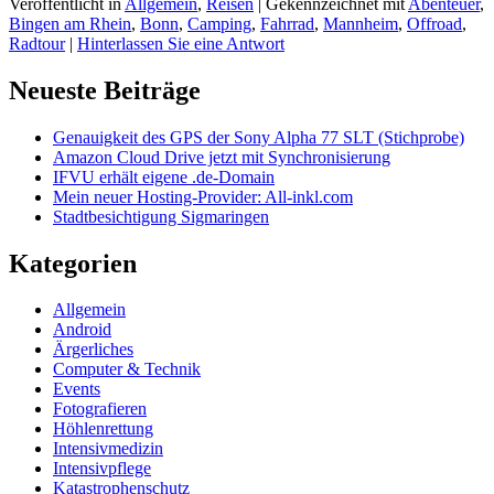
Veröffentlicht in
Allgemein
,
Reisen
|
Gekennzeichnet mit
Abenteuer
,
Rad
Bingen am Rhein
,
Bonn
,
Camping
,
Fahrrad
,
Mannheim
,
Offroad
,
nach
Radtour
|
Hinterlassen Sie eine Antwort
Bonn
Primärer
Neueste Beiträge
Seitenleisten
Genauigkeit des GPS der Sony Alpha 77 SLT (Stichprobe)
Widget-
Amazon Cloud Drive jetzt mit Synchronisierung
Bereich
IFVU erhält eigene .de-Domain
Mein neuer Hosting-Provider: All-inkl.com
Stadtbesichtigung Sigmaringen
Kategorien
Allgemein
Android
Ärgerliches
Computer & Technik
Events
Fotografieren
Höhlenrettung
Intensivmedizin
Intensivpflege
Katastrophenschutz