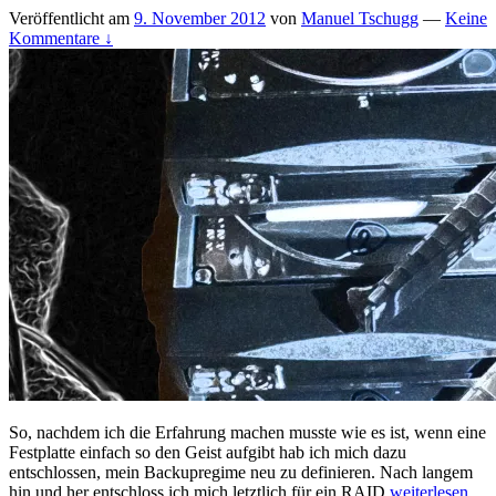
Veröffentlicht am
9. November 2012
von
Manuel Tschugg
—
Keine
Kommentare ↓
So, nachdem ich die Erfahrung machen musste wie es ist, wenn eine
Festplatte einfach so den Geist aufgibt hab ich mich dazu
entschlossen, mein Backupregime neu zu definieren. Nach langem
Red
hin und her entschloss ich mich letztlich für ein RAID
weiterlesen