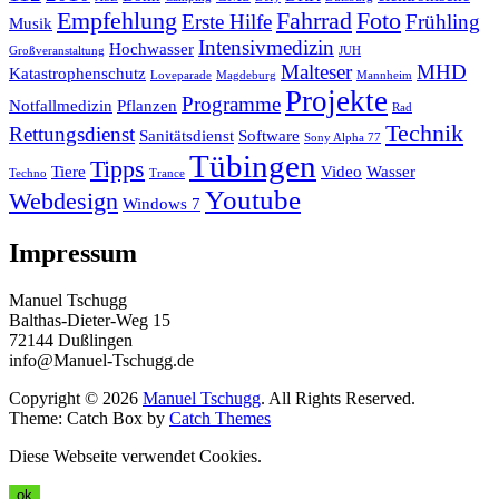
Empfehlung
Fahrrad
Foto
Erste Hilfe
Frühling
Musik
Intensivmedizin
Hochwasser
Großveranstaltung
JUH
Malteser
MHD
Katastrophenschutz
Loveparade
Magdeburg
Mannheim
Projekte
Programme
Notfallmedizin
Pflanzen
Rad
Technik
Rettungsdienst
Sanitätsdienst
Software
Sony Alpha 77
Tübingen
Tipps
Tiere
Video
Wasser
Techno
Trance
Youtube
Webdesign
Windows 7
Impressum
Manuel Tschugg
Balthas-Dieter-Weg 15
72144 Dußlingen
info@Manuel-Tschugg.de
Copyright © 2026
Manuel Tschugg
. All Rights Reserved.
Theme: Catch Box by
Catch Themes
Diese Webseite verwendet Cookies.