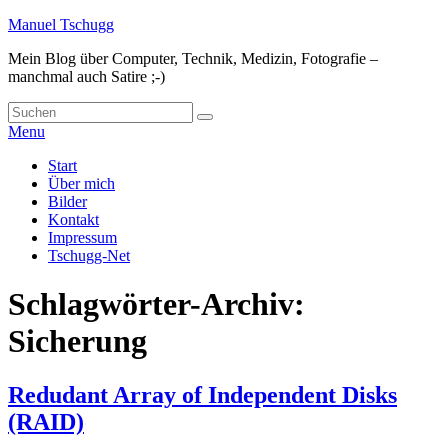
Skip
Manuel Tschugg
to
Mein Blog über Computer, Technik, Medizin, Fotografie –
content
manchmal auch Satire ;-)
Search
Suche
for:
Menu
Hauptmenü
Start
Über mich
Bilder
Kontakt
Impressum
Tschugg-Net
Schlagwörter-Archiv:
Sicherung
Redudant Array of Independent Disks
(RAID)