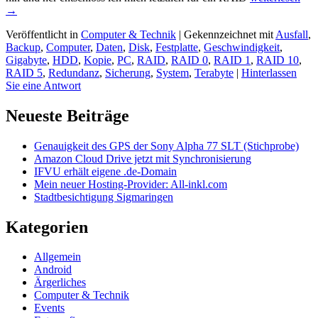
Arr
→
of
Veröffentlicht in
Computer & Technik
|
Gekennzeichnet mit
Ausfall
,
Ind
Backup
,
Computer
,
Daten
,
Disk
,
Festplatte
,
Geschwindigkeit
,
Dis
Gigabyte
,
HDD
,
Kopie
,
PC
,
RAID
,
RAID 0
,
RAID 1
,
RAID 10
,
(RA
RAID 5
,
Redundanz
,
Sicherung
,
System
,
Terabyte
|
Hinterlassen
Sie eine Antwort
Primärer
Neueste Beiträge
Seitenleisten
Genauigkeit des GPS der Sony Alpha 77 SLT (Stichprobe)
Widget-
Amazon Cloud Drive jetzt mit Synchronisierung
Bereich
IFVU erhält eigene .de-Domain
Mein neuer Hosting-Provider: All-inkl.com
Stadtbesichtigung Sigmaringen
Kategorien
Allgemein
Android
Ärgerliches
Computer & Technik
Events