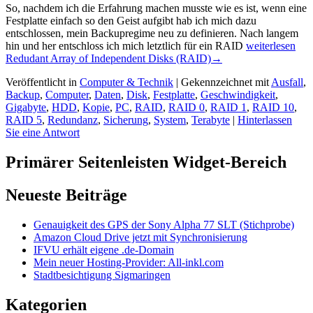
So, nachdem ich die Erfahrung machen musste wie es ist, wenn eine
Festplatte einfach so den Geist aufgibt hab ich mich dazu
entschlossen, mein Backupregime neu zu definieren. Nach langem
hin und her entschloss ich mich letztlich für ein RAID
weiterlesen
Redudant Array of Independent Disks (RAID)
→
Veröffentlicht in
Computer & Technik
|
Gekennzeichnet mit
Ausfall
,
Backup
,
Computer
,
Daten
,
Disk
,
Festplatte
,
Geschwindigkeit
,
Gigabyte
,
HDD
,
Kopie
,
PC
,
RAID
,
RAID 0
,
RAID 1
,
RAID 10
,
RAID 5
,
Redundanz
,
Sicherung
,
System
,
Terabyte
|
Hinterlassen
Sie eine Antwort
Primärer Seitenleisten Widget-Bereich
Neueste Beiträge
Genauigkeit des GPS der Sony Alpha 77 SLT (Stichprobe)
Amazon Cloud Drive jetzt mit Synchronisierung
IFVU erhält eigene .de-Domain
Mein neuer Hosting-Provider: All-inkl.com
Stadtbesichtigung Sigmaringen
Kategorien