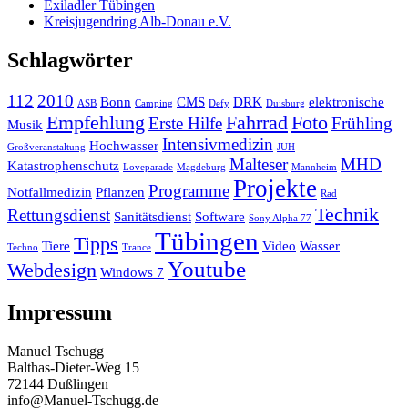
Exiladler Tübingen
Kreisjugendring Alb-Donau e.V.
Schlagwörter
112
2010
Bonn
CMS
DRK
elektronische
ASB
Camping
Defy
Duisburg
Empfehlung
Fahrrad
Foto
Erste Hilfe
Frühling
Musik
Intensivmedizin
Hochwasser
Großveranstaltung
JUH
Malteser
MHD
Katastrophenschutz
Loveparade
Magdeburg
Mannheim
Projekte
Programme
Notfallmedizin
Pflanzen
Rad
Technik
Rettungsdienst
Sanitätsdienst
Software
Sony Alpha 77
Tübingen
Tipps
Tiere
Video
Wasser
Techno
Trance
Youtube
Webdesign
Windows 7
Impressum
Manuel Tschugg
Balthas-Dieter-Weg 15
72144 Dußlingen
info@Manuel-Tschugg.de