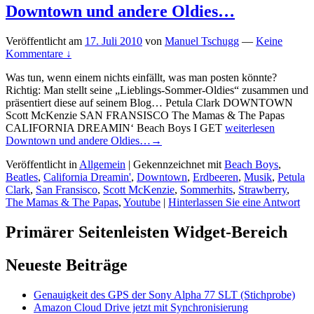
Downtown und andere Oldies…
Veröffentlicht am
17. Juli 2010
von
Manuel Tschugg
—
Keine
Kommentare ↓
Was tun, wenn einem nichts einfällt, was man posten könnte?
Richtig: Man stellt seine „Lieblings-Sommer-Oldies“ zusammen und
präsentiert diese auf seinem Blog… Petula Clark DOWNTOWN
Scott McKenzie SAN FRANSISCO The Mamas & The Papas
CALIFORNIA DREAMIN‘ Beach Boys I GET
weiterlesen
Downtown und andere Oldies…
→
Veröffentlicht in
Allgemein
|
Gekennzeichnet mit
Beach Boys
,
Beatles
,
California Dreamin'
,
Downtown
,
Erdbeeren
,
Musik
,
Petula
Clark
,
San Fransisco
,
Scott McKenzie
,
Sommerhits
,
Strawberry
,
The Mamas & The Papas
,
Youtube
|
Hinterlassen Sie eine Antwort
Primärer Seitenleisten Widget-Bereich
Neueste Beiträge
Genauigkeit des GPS der Sony Alpha 77 SLT (Stichprobe)
Amazon Cloud Drive jetzt mit Synchronisierung