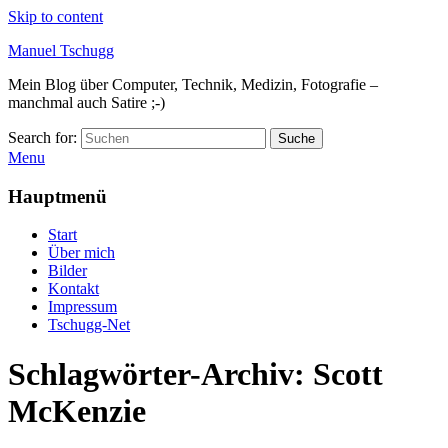
Skip to content
Manuel Tschugg
Mein Blog über Computer, Technik, Medizin, Fotografie –
manchmal auch Satire ;-)
Search for:
Suche
Menu
Hauptmenü
Start
Über mich
Bilder
Kontakt
Impressum
Tschugg-Net
Schlagwörter-Archiv:
Scott
McKenzie