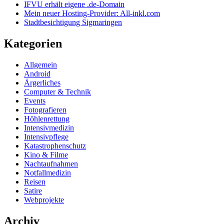
IFVU erhält eigene .de-Domain
Mein neuer Hosting-Provider: All-inkl.com
Stadtbesichtigung Sigmaringen
Kategorien
Allgemein
Android
Ärgerliches
Computer & Technik
Events
Fotografieren
Höhlenrettung
Intensivmedizin
Intensivpflege
Katastrophenschutz
Kino & Filme
Nachtaufnahmen
Notfallmedizin
Reisen
Satire
Webprojekte
Archiv