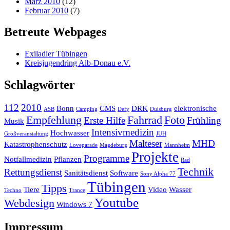
März 2010
(12)
Februar 2010
(7)
Betreute Webpages
Exiladler Tübingen
Kreisjugendring Alb-Donau e.V.
Schlagwörter
112
2010
Bonn
CMS
DRK
elektronische
ASB
Camping
Defy
Duisburg
Empfehlung
Fahrrad
Foto
Erste Hilfe
Frühling
Musik
Intensivmedizin
Hochwasser
Großveranstaltung
JUH
Malteser
MHD
Katastrophenschutz
Loveparade
Magdeburg
Mannheim
Projekte
Programme
Notfallmedizin
Pflanzen
Rad
Technik
Rettungsdienst
Sanitätsdienst
Software
Sony Alpha 77
Tübingen
Tipps
Tiere
Video
Wasser
Techno
Trance
Youtube
Webdesign
Windows 7
Impressum