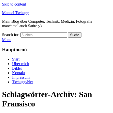
Skip to content
Manuel Tschugg
Mein Blog über Computer, Technik, Medizin, Fotografie –
manchmal auch Satire ;-)
Search for:
Suche
Menu
Hauptmenü
Start
Über mich
Bilder
Kontakt
Impressum
Tschugg-Net
Schlagwörter-Archiv:
San
Fransisco