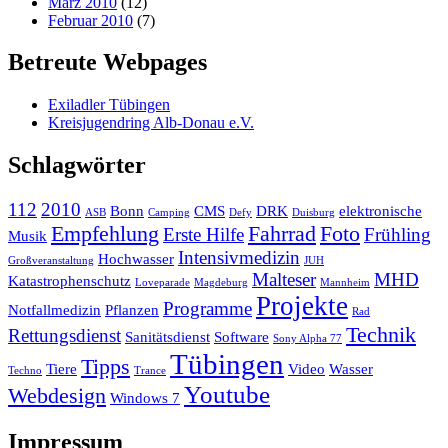
März 2010
(12)
Februar 2010
(7)
Betreute Webpages
Exiladler Tübingen
Kreisjugendring Alb-Donau e.V.
Schlagwörter
112
2010
Bonn
CMS
DRK
elektronische
ASB
Camping
Defy
Duisburg
Empfehlung
Fahrrad
Foto
Erste Hilfe
Frühling
Musik
Intensivmedizin
Hochwasser
Großveranstaltung
JUH
Malteser
MHD
Katastrophenschutz
Loveparade
Magdeburg
Mannheim
Projekte
Programme
Notfallmedizin
Pflanzen
Rad
Technik
Rettungsdienst
Sanitätsdienst
Software
Sony Alpha 77
Tübingen
Tipps
Tiere
Video
Wasser
Techno
Trance
Youtube
Webdesign
Windows 7
Impressum