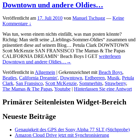
Downtown und andere Oldies…
Veröffentlicht am
17. Juli 2010
von
Manuel Tschugg
—
Keine
Kommentare ↓
Was tun, wenn einem nichts einfällt, was man posten könnte?
Richtig: Man stellt seine „Lieblings-Sommer-Oldies“ zusammen und
präsentiert diese auf seinem Blog… Petula Clark DOWNTOWN
Scott McKenzie SAN FRANSISCO The Mamas & The Papas
CALIFORNIA DREAMIN‘ Beach Boys I GET
weiterlesen
Downtown und andere Oldies…
→
Veröffentlicht in
Allgemein
|
Gekennzeichnet mit
Beach Boys
,
Beatles
,
California Dreamin'
,
Downtown
,
Erdbeeren
,
Musik
,
Petula
Clark
,
San Fransisco
,
Scott McKenzie
,
Sommerhits
,
Strawberry
,
The Mamas & The Papas
,
Youtube
|
Hinterlassen Sie eine Antwort
Primärer Seitenleisten Widget-Bereich
Neueste Beiträge
Genauigkeit des GPS der Sony Alpha 77 SLT (Stichprobe)
Amazon Cloud Drive jetzt mit Synchronisierung