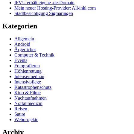
IFVU erhält eigene .de-Domain
Mein neuer Hosting-Provider: All-inkl.com
Stadtbesichtigung Sigmaringen
Kategorien
Allgemein
Android
Ärgerliches
Computer & Technik
Events
Fotografieren
Höhlenrettung
Intensivmedizin
Intensivpflege
Katastrophenschutz
Kino & Filme
Nachtaufnahmen
Notfallmedizin
Reisen
Satire
Webprojekte
Archiv