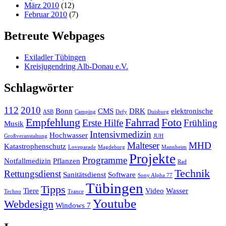
März 2010
(12)
Februar 2010
(7)
Betreute Webpages
Exiladler Tübingen
Kreisjugendring Alb-Donau e.V.
Schlagwörter
112
2010
Bonn
CMS
DRK
elektronische
ASB
Camping
Defy
Duisburg
Empfehlung
Fahrrad
Foto
Erste Hilfe
Frühling
Musik
Intensivmedizin
Hochwasser
Großveranstaltung
JUH
Malteser
MHD
Katastrophenschutz
Loveparade
Magdeburg
Mannheim
Projekte
Programme
Notfallmedizin
Pflanzen
Rad
Technik
Rettungsdienst
Sanitätsdienst
Software
Sony Alpha 77
Tübingen
Tipps
Tiere
Video
Wasser
Techno
Trance
Youtube
Webdesign
Windows 7