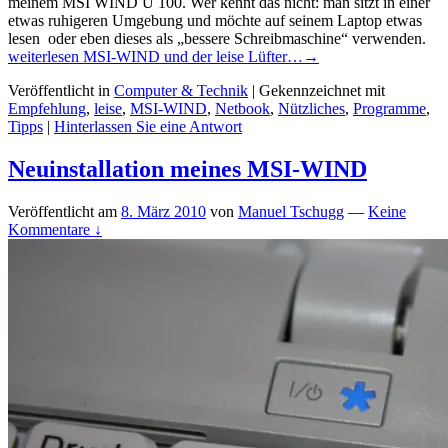
meinem MSI WIND U 100. Wer kennt das nicht: man sitzt in einer
etwas ruhigeren Umgebung und möchte auf seinem Laptop etwas
lesen oder eben dieses als „bessere Schreibmaschine“ verwenden.
weiterlesen
MSI-WIND und der leise Lüfter…
→
Veröffentlicht in
Computer & Technik
|
Gekennzeichnet mit
Empfehlung
,
leise
,
MSI-WIND
,
Netbook
,
Nützliches
,
Programme
,
Tipps
|
Hinterlassen Sie eine Antwort
Neuinstallation meines MSI-WIND
Veröffentlicht am
8. März 2010
von
Manuel Tschugg
—
Keine
Kommentare ↓