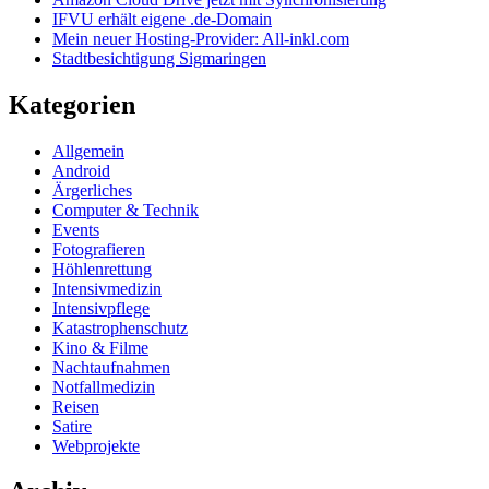
IFVU erhält eigene .de-Domain
Mein neuer Hosting-Provider: All-inkl.com
Stadtbesichtigung Sigmaringen
Kategorien
Allgemein
Android
Ärgerliches
Computer & Technik
Events
Fotografieren
Höhlenrettung
Intensivmedizin
Intensivpflege
Katastrophenschutz
Kino & Filme
Nachtaufnahmen
Notfallmedizin
Reisen
Satire
Webprojekte