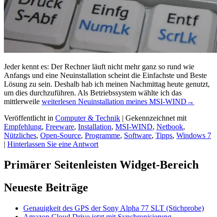
Jeder kennt es: Der Rechner läuft nicht mehr ganz so rund wie
Anfangs und eine Neuinstallation scheint die Einfachste und Beste
Lösung zu sein. Deshalb hab ich meinen Nachmittag heute genutzt,
um dies durchzuführen. Als Betriebssystem wählte ich das
mittlerweile
weiterlesen
Neuinstallation meines MSI-WIND
→
Veröffentlicht in
Computer & Technik
|
Gekennzeichnet mit
Empfehlung
,
Freeware
,
Installation
,
MSI-WIND
,
Netbook
,
Nützliches
,
Open-Source
,
Programme
,
Software
,
Tipps
,
Windows 7
|
Hinterlassen Sie eine Antwort
Primärer Seitenleisten Widget-Bereich
Neueste Beiträge
Genauigkeit des GPS der Sony Alpha 77 SLT (Stichprobe)
Amazon Cloud Drive jetzt mit Synchronisierung