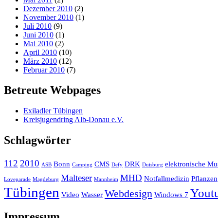
Dezember 2010
(2)
November 2010
(1)
Juli 2010
(9)
Juni 2010
(1)
Mai 2010
(2)
April 2010
(10)
März 2010
(12)
Februar 2010
(7)
Betreute Webpages
Exiladler Tübingen
Kreisjugendring Alb-Donau e.V.
Schlagwörter
112
2010
Bonn
CMS
DRK
elektronische Mu
ASB
Camping
Defy
Duisburg
Malteser
MHD
Notfallmedizin
Pflanzen
Loveparade
Magdeburg
Mannheim
Tübingen
Yout
Webdesign
Video
Wasser
Windows 7
Impressum