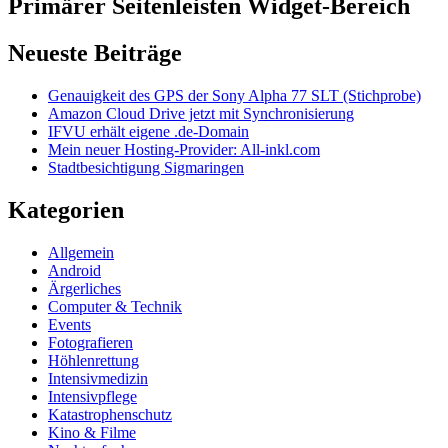
Primärer Seitenleisten Widget-Bereich
Neueste Beiträge
Genauigkeit des GPS der Sony Alpha 77 SLT (Stichprobe)
Amazon Cloud Drive jetzt mit Synchronisierung
IFVU erhält eigene .de-Domain
Mein neuer Hosting-Provider: All-inkl.com
Stadtbesichtigung Sigmaringen
Kategorien
Allgemein
Android
Ärgerliches
Computer & Technik
Events
Fotografieren
Höhlenrettung
Intensivmedizin
Intensivpflege
Katastrophenschutz
Kino & Filme