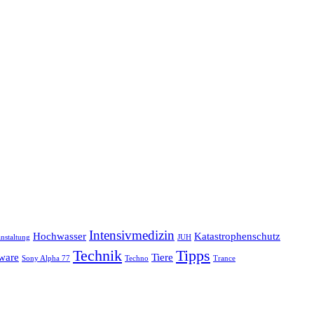
Intensivmedizin
Hochwasser
Katastrophenschutz
nstaltung
JUH
Technik
Tipps
ware
Tiere
Sony Alpha 77
Techno
Trance