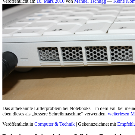
Veröffentlicht am
16. März 2010
von
Manuel Tschugg
—
Keine Kom
Das altbekannte Lüfterproblem bei Notebooks – in dem Fall bei mei
eben dieses als „bessere Schreibmaschine“ verwenden.
weiterlesen
MS
Veröffentlicht in
Computer & Technik
|
Gekennzeichnet mit
Empfehl