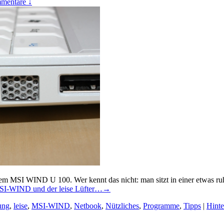
mentare ↓
nem MSI WIND U 100. Wer kennt das nicht: man sitzt in einer etwas 
I-WIND und der leise Lüfter…
→
ung
,
leise
,
MSI-WIND
,
Netbook
,
Nützliches
,
Programme
,
Tipps
|
Hinte