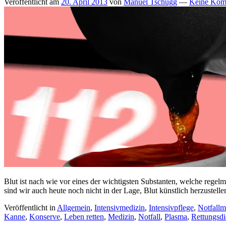
Veröffentlicht am
20. April 2013
von
Manuel Tschugg
—
Keine Kom
Blut ist nach wie vor eines der wichtigsten Substanten, welche regel
sind wir auch heute noch nicht in der Lage, Blut künstlich herzustell
Veröffentlicht in
Allgemein
,
Intensivmedizin
,
Intensivpflege
,
Notfallm
Kanne
,
Konserve
,
Leben retten
,
Medizin
,
Notfall
,
Plasma
,
Rettungsdi