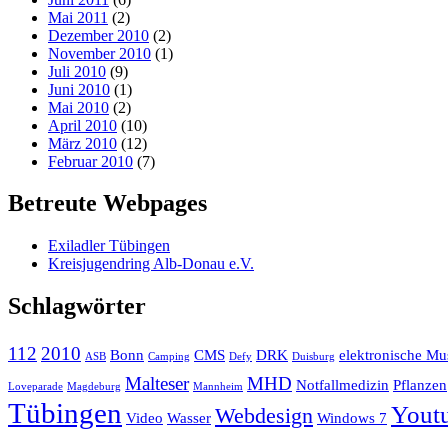
Mai 2011
(2)
Dezember 2010
(2)
November 2010
(1)
Juli 2010
(9)
Juni 2010
(1)
Mai 2010
(2)
April 2010
(10)
März 2010
(12)
Februar 2010
(7)
Betreute Webpages
Exiladler Tübingen
Kreisjugendring Alb-Donau e.V.
Schlagwörter
112
2010
Bonn
CMS
DRK
elektronische Mu
ASB
Camping
Defy
Duisburg
Malteser
MHD
Notfallmedizin
Pflanzen
Loveparade
Magdeburg
Mannheim
Tübingen
Yout
Webdesign
Video
Wasser
Windows 7