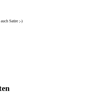
uch Satire ;-)
ten