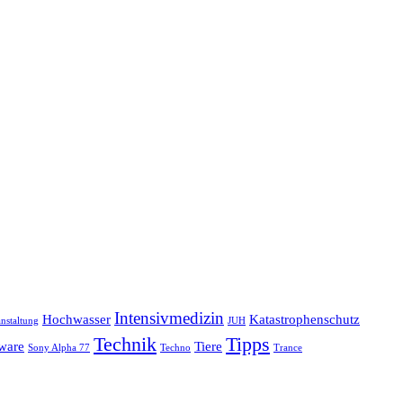
Intensivmedizin
Hochwasser
Katastrophenschutz
nstaltung
JUH
Technik
Tipps
ware
Tiere
Sony Alpha 77
Techno
Trance