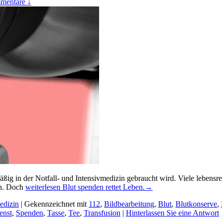
mentare ↓
mäßig in der Notfall- und Intensivmedizin gebraucht wird. Viele lebens
en. Doch
weiterlesen
Blut spenden rettet Leben.
→
edizin
|
Gekennzeichnet mit
112
,
Bildbearbeitung
,
Blut
,
Blutkonserve
,
enst
,
Spenden
,
Tasse
,
Tee
,
Transfusion
|
Hinterlassen Sie eine Antwort