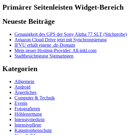
Primärer Seitenleisten Widget-Bereich
Neueste Beiträge
Genauigkeit des GPS der Sony Alpha 77 SLT (Stichprobe)
Amazon Cloud Drive jetzt mit Synchronisierung
IFVU erhält eigene .de-Domain
Mein neuer Hosting-Provider: All-inkl.com
Stadtbesichtigung Sigmaringen
Kategorien
Allgemein
Android
Ärgerliches
Computer & Technik
Events
Fotografieren
Höhlenrettung
Intensivmedizin
Intensivpflege
Katastrophenschutz