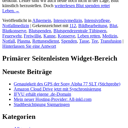
denkbar. Leider sind wir auch heute noch nicht in der Lage, Blut
künstlich herzustellen. Doch
weiterlesen
Blut spenden rettet
Leben.
→
Veröffentlicht in
Allgemein
,
Intensivmedizin
,
Intensivpflege
,
Notfallmedizin
|
Gekennzeichnet mit
112
,
Bildbearbeitung
,
Blut
,
Blutkonserve
,
Blutspenden
,
Blutspendezentrale Tübingen
,
Feuerwehr
,
Freiwillig
,
Kanne
,
Konserve
,
Leben retten
,
Medizin
,
Notfall
,
Plasma
,
Rettungsdienst
,
Spenden
,
Tasse
,
Tee
,
Transfusion
|
Hinterlassen Sie eine Antwort
Primärer Seitenleisten Widget-Bereich
Neueste Beiträge
Genauigkeit des GPS der Sony Alpha 77 SLT (Stichprobe)
Amazon Cloud Drive jetzt mit Synchronisierung
IFVU erhält eigene .de-Domain
Mein neuer Hosting-Provider: All-inkl.com
Stadtbesichtigung Sigmaringen
Kategorien