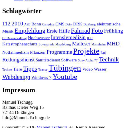
Schlagwörter
112
2010
Bonn
CMS
DRK
elektronische
ASB
Camping
Defy
Duisburg
Empfehlung
Fahrrad
Foto
Erste Hilfe
Frühling
Musik
Intensivmedizin
Hochwasser
Großveranstaltung
JUH
Malteser
MHD
Katastrophenschutz
Loveparade
Magdeburg
Mannheim
Projekte
Programme
Notfallmedizin
Pflanzen
Rad
Technik
Rettungsdienst
Sanitätsdienst
Software
Sony Alpha 77
Tübingen
Tipps
Tiere
Video
Wasser
Techno
Trance
Youtube
Webdesign
Windows 7
Impressum
Manuel Tschugg
Balthas-Dieter-Weg 15
72144 Dußlingen
info@Manuel-Tschugg.de
Copyright © 2026
Manuel Tschugg
. All Rights Reserved.