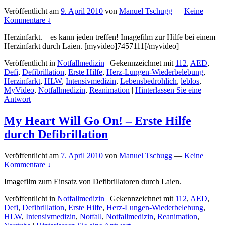
Veröffentlicht am
9. April 2010
von
Manuel Tschugg
—
Keine
Kommentare ↓
Herzinfarkt. – es kann jeden treffen! Imagefilm zur Hilfe bei einem
Herzinfarkt durch Laien. [myvideo]7457111[/myvideo]
Veröffentlicht in
Notfallmedizin
|
Gekennzeichnet mit
112
,
AED
,
Defi
,
Defibrillation
,
Erste Hilfe
,
Herz-Lungen-Wiederbelebung
,
Herzinfarkt
,
HLW
,
Intensivmedizin
,
Lebensbedrohlich
,
leblos
,
MyVideo
,
Notfallmedizin
,
Reanimation
|
Hinterlassen Sie eine
Antwort
My Heart Will Go On! – Erste Hilfe
durch Defibrillation
Veröffentlicht am
7. April 2010
von
Manuel Tschugg
—
Keine
Kommentare ↓
Imagefilm zum Einsatz von Defibrillatoren durch Laien.
Veröffentlicht in
Notfallmedizin
|
Gekennzeichnet mit
112
,
AED
,
Defi
,
Defibrillation
,
Erste Hilfe
,
Herz-Lungen-Wiederbelebung
,
HLW
,
Intensivmedizin
,
Notfall
,
Notfallmedizin
,
Reanimation
,