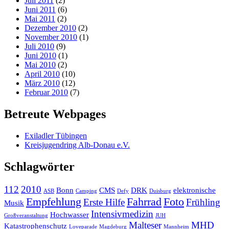
Juli 2011
(2)
Juni 2011
(6)
Mai 2011
(2)
Dezember 2010
(2)
November 2010
(1)
Juli 2010
(9)
Juni 2010
(1)
Mai 2010
(2)
April 2010
(10)
März 2010
(12)
Februar 2010
(7)
Betreute Webpages
Exiladler Tübingen
Kreisjugendring Alb-Donau e.V.
Schlagwörter
112
2010
Bonn
CMS
DRK
elektronische
ASB
Camping
Defy
Duisburg
Empfehlung
Fahrrad
Foto
Erste Hilfe
Frühling
Musik
Intensivmedizin
Hochwasser
Großveranstaltung
JUH
Malteser
MHD
Katastrophenschutz
Loveparade
Magdeburg
Mannheim