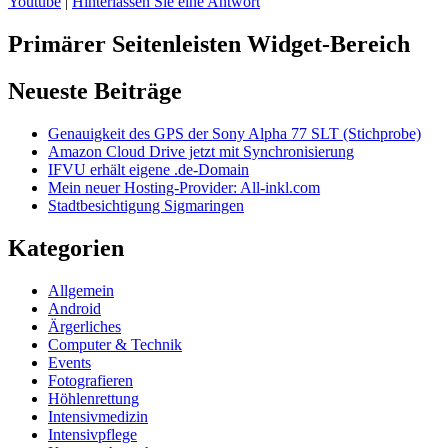
Youtube
|
Hinterlassen Sie eine Antwort
Primärer Seitenleisten Widget-Bereich
Neueste Beiträge
Genauigkeit des GPS der Sony Alpha 77 SLT (Stichprobe)
Amazon Cloud Drive jetzt mit Synchronisierung
IFVU erhält eigene .de-Domain
Mein neuer Hosting-Provider: All-inkl.com
Stadtbesichtigung Sigmaringen
Kategorien
Allgemein
Android
Ärgerliches
Computer & Technik
Events
Fotografieren
Höhlenrettung
Intensivmedizin
Intensivpflege