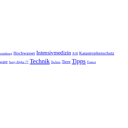
Intensivmedizin
Hochwasser
Katastrophenschutz
nstaltung
JUH
Technik
Tipps
ware
Tiere
Sony Alpha 77
Techno
Trance