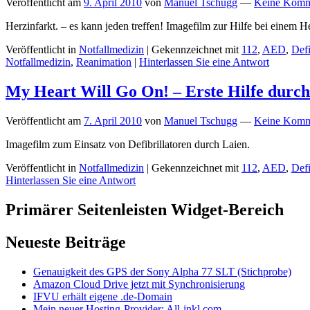
Veröffentlicht am
9. April 2010
von
Manuel Tschugg
—
Keine Komm
Herzinfarkt. – es kann jeden treffen! Imagefilm zur Hilfe bei einem
Veröffentlicht in
Notfallmedizin
|
Gekennzeichnet mit
112
,
AED
,
Def
Notfallmedizin
,
Reanimation
|
Hinterlassen Sie eine Antwort
My Heart Will Go On! – Erste Hilfe durch 
Veröffentlicht am
7. April 2010
von
Manuel Tschugg
—
Keine Komm
Imagefilm zum Einsatz von Defibrillatoren durch Laien.
Veröffentlicht in
Notfallmedizin
|
Gekennzeichnet mit
112
,
AED
,
Def
Hinterlassen Sie eine Antwort
Primärer Seitenleisten Widget-Bereich
Neueste Beiträge
Genauigkeit des GPS der Sony Alpha 77 SLT (Stichprobe)
Amazon Cloud Drive jetzt mit Synchronisierung
IFVU erhält eigene .de-Domain
Mein neuer Hosting-Provider: All-inkl.com