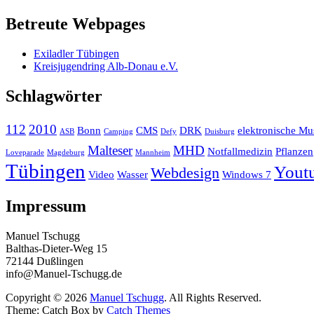
Betreute Webpages
Exiladler Tübingen
Kreisjugendring Alb-Donau e.V.
Schlagwörter
112
2010
Bonn
CMS
DRK
elektronische Mu
ASB
Camping
Defy
Duisburg
Malteser
MHD
Notfallmedizin
Pflanzen
Loveparade
Magdeburg
Mannheim
Tübingen
Yout
Webdesign
Video
Wasser
Windows 7
Impressum
Manuel Tschugg
Balthas-Dieter-Weg 15
72144 Dußlingen
info@Manuel-Tschugg.de
Copyright © 2026
Manuel Tschugg
. All Rights Reserved.
Theme: Catch Box by
Catch Themes