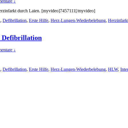
entare ↓
 Herzinfarkt durch Laien. [myvideo]7457111[/myvideo]
i
,
Defibrillation
,
Erste Hilfe
,
Herz-Lungen-Wiederbelebung
,
Herzinfark
Defibrillation
entare ↓
i
,
Defibrillation
,
Erste Hilfe
,
Herz-Lungen-Wiederbelebung
,
HLW
,
Inte