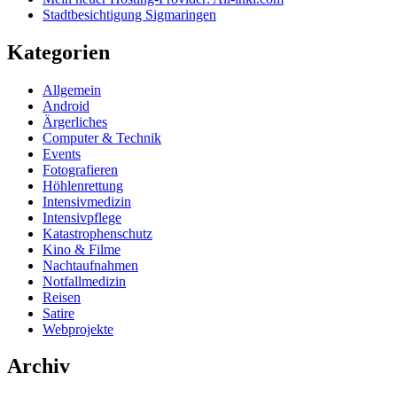
Stadtbesichtigung Sigmaringen
Kategorien
Allgemein
Android
Ärgerliches
Computer & Technik
Events
Fotografieren
Höhlenrettung
Intensivmedizin
Intensivpflege
Katastrophenschutz
Kino & Filme
Nachtaufnahmen
Notfallmedizin
Reisen
Satire
Webprojekte
Archiv