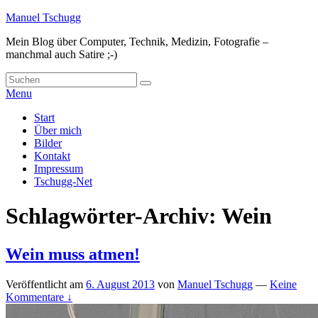
Skip
Manuel Tschugg
to
Mein Blog über Computer, Technik, Medizin, Fotografie –
content
manchmal auch Satire ;-)
Search
Suche
for:
Menu
Hauptmenü
Start
Über mich
Bilder
Kontakt
Impressum
Tschugg-Net
Schlagwörter-Archiv:
Wein
Wein muss atmen!
Veröffentlicht am
6. August 2013
von
Manuel Tschugg
—
Keine
Kommentare ↓