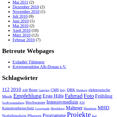
Mai 2011
(2)
Dezember 2010
(2)
November 2010
(1)
Juli 2010
(9)
Juni 2010
(1)
Mai 2010
(2)
April 2010
(10)
März 2010
(12)
Februar 2010
(7)
Betreute Webpages
Exiladler Tübingen
Kreisjugendring Alb-Donau e.V.
Schlagwörter
112
2010
Bonn
CMS
DRK
elektronische
ASB
Camping
Defy
Duisburg
Empfehlung
Fahrrad
Foto
Erste Hilfe
Frühling
Musik
Intensivmedizin
Hochwasser
Großveranstaltung
JUH
Malteser
MHD
Katastrophenschutz
Loveparade
Magdeburg
Mannheim
Projekte
Programme
Notfallmedizin
Pflanzen
Rad