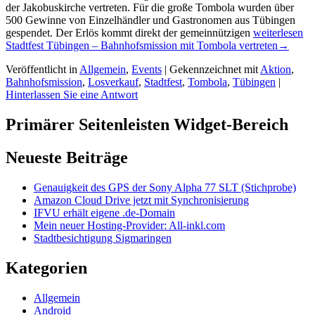
der Jakobuskirche vertreten. Für die große Tombola wurden über
500 Gewinne von Einzelhändler und Gastronomen aus Tübingen
gespendet. Der Erlös kommt direkt der gemeinnützigen
weiterlesen
Stadtfest Tübingen – Bahnhofsmission mit Tombola vertreten
→
Veröffentlicht in
Allgemein
,
Events
|
Gekennzeichnet mit
Aktion
,
Bahnhofsmission
,
Losverkauf
,
Stadtfest
,
Tombola
,
Tübingen
|
Hinterlassen Sie eine Antwort
Primärer Seitenleisten Widget-Bereich
Neueste Beiträge
Genauigkeit des GPS der Sony Alpha 77 SLT (Stichprobe)
Amazon Cloud Drive jetzt mit Synchronisierung
IFVU erhält eigene .de-Domain
Mein neuer Hosting-Provider: All-inkl.com
Stadtbesichtigung Sigmaringen
Kategorien
Allgemein
Android