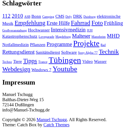
Schlagwörter
112
2010
Bonn
CMS
DRK
elektronische
ASB
Camping
Defy
Duisburg
Empfehlung
Fahrrad
Foto
Erste Hilfe
Frühling
Musik
Intensivmedizin
Hochwasser
Großveranstaltung
JUH
Malteser
MHD
Katastrophenschutz
Loveparade
Magdeburg
Mannheim
Projekte
Programme
Notfallmedizin
Pflanzen
Rad
Technik
Rettungsdienst
Sanitätsdienst
Software
Sony Alpha 77
Tübingen
Tipps
Tiere
Video
Wasser
Techno
Trance
Youtube
Webdesign
Windows 7
Impressum
Manuel Tschugg
Balthas-Dieter-Weg 15
72144 Dußlingen
info@Manuel-Tschugg.de
Copyright © 2026
Manuel Tschugg
. All Rights Reserved.
Theme: Catch Box by
Catch Themes