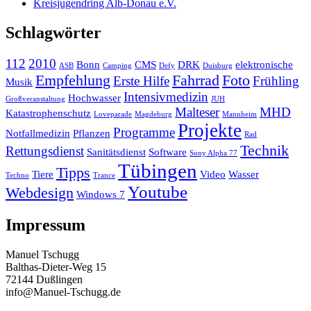
Kreisjugendring Alb-Donau e.V.
Schlagwörter
112
2010
Bonn
CMS
DRK
elektronische
ASB
Camping
Defy
Duisburg
Empfehlung
Fahrrad
Foto
Erste Hilfe
Frühling
Musik
Intensivmedizin
Hochwasser
Großveranstaltung
JUH
Malteser
MHD
Katastrophenschutz
Loveparade
Magdeburg
Mannheim
Projekte
Programme
Notfallmedizin
Pflanzen
Rad
Technik
Rettungsdienst
Sanitätsdienst
Software
Sony Alpha 77
Tübingen
Tipps
Tiere
Video
Wasser
Techno
Trance
Youtube
Webdesign
Windows 7
Impressum
Manuel Tschugg
Balthas-Dieter-Weg 15
72144 Dußlingen
info@Manuel-Tschugg.de