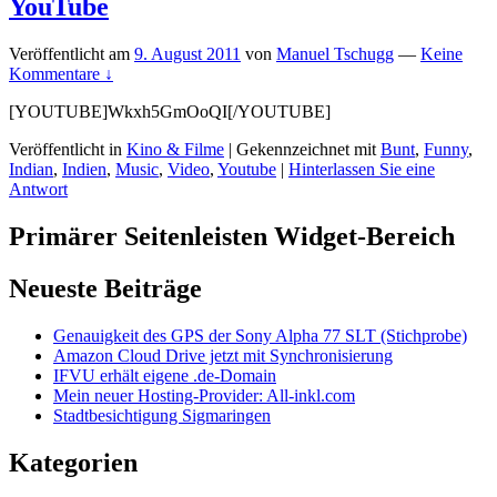
YouTube
Veröffentlicht am
9. August 2011
von
Manuel Tschugg
—
Keine
Kommentare ↓
[YOUTUBE]Wkxh5GmOoQI[/YOUTUBE]
Veröffentlicht in
Kino & Filme
|
Gekennzeichnet mit
Bunt
,
Funny
,
Indian
,
Indien
,
Music
,
Video
,
Youtube
|
Hinterlassen Sie eine
Antwort
Primärer Seitenleisten Widget-Bereich
Neueste Beiträge
Genauigkeit des GPS der Sony Alpha 77 SLT (Stichprobe)
Amazon Cloud Drive jetzt mit Synchronisierung
IFVU erhält eigene .de-Domain
Mein neuer Hosting-Provider: All-inkl.com
Stadtbesichtigung Sigmaringen
Kategorien