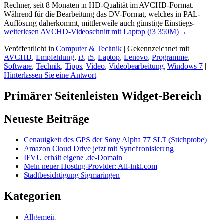
Rechner, seit 8 Monaten in HD-Qualität im AVCHD-Format.
Während für die Bearbeitung das DV-Format, welches in PAL-
Auflösung daherkommt, mittlerweile auch günstige Einstiegs-
weiterlesen
AVCHD-Videoschnitt mit Laptop (i3 350M)
→
Veröffentlicht in
Computer & Technik
|
Gekennzeichnet mit
AVCHD
,
Empfehlung
,
i3
,
i5
,
Laptop
,
Lenovo
,
Programme
,
Software
,
Technik
,
Tipps
,
Video
,
Videobearbeitung
,
Windows 7
|
Hinterlassen Sie eine Antwort
Primärer Seitenleisten Widget-Bereich
Neueste Beiträge
Genauigkeit des GPS der Sony Alpha 77 SLT (Stichprobe)
Amazon Cloud Drive jetzt mit Synchronisierung
IFVU erhält eigene .de-Domain
Mein neuer Hosting-Provider: All-inkl.com
Stadtbesichtigung Sigmaringen
Kategorien
Allgemein