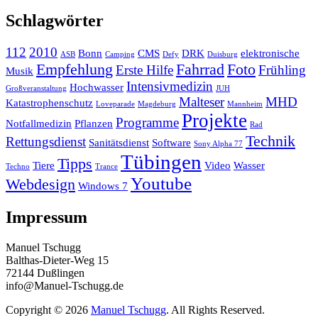
Schlagwörter
112
2010
Bonn
CMS
DRK
elektronische
ASB
Camping
Defy
Duisburg
Empfehlung
Fahrrad
Foto
Erste Hilfe
Frühling
Musik
Intensivmedizin
Hochwasser
Großveranstaltung
JUH
Malteser
MHD
Katastrophenschutz
Loveparade
Magdeburg
Mannheim
Projekte
Programme
Notfallmedizin
Pflanzen
Rad
Technik
Rettungsdienst
Sanitätsdienst
Software
Sony Alpha 77
Tübingen
Tipps
Tiere
Video
Wasser
Techno
Trance
Youtube
Webdesign
Windows 7
Impressum
Manuel Tschugg
Balthas-Dieter-Weg 15
72144 Dußlingen
info@Manuel-Tschugg.de
Copyright © 2026
Manuel Tschugg
. All Rights Reserved.