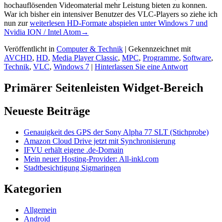
hochauflösenden Videomaterial mehr Leistung bieten zu konnen.
War ich bisher ein intensiver Benutzer des VLC-Players so ziehe ich
nun zur
weiterlesen
HD-Formate abspielen unter Windows 7 und
Nvidia ION / Intel Atom
→
Veröffentlicht in
Computer & Technik
|
Gekennzeichnet mit
AVCHD
,
HD
,
Media Player Classic
,
MPC
,
Programme
,
Software
,
Technik
,
VLC
,
Windows 7
|
Hinterlassen Sie eine Antwort
Primärer Seitenleisten Widget-Bereich
Neueste Beiträge
Genauigkeit des GPS der Sony Alpha 77 SLT (Stichprobe)
Amazon Cloud Drive jetzt mit Synchronisierung
IFVU erhält eigene .de-Domain
Mein neuer Hosting-Provider: All-inkl.com
Stadtbesichtigung Sigmaringen
Kategorien
Allgemein
Android