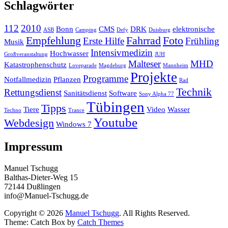
Schlagwörter
112
2010
Bonn
CMS
DRK
elektronische
ASB
Camping
Defy
Duisburg
Empfehlung
Fahrrad
Foto
Erste Hilfe
Frühling
Musik
Intensivmedizin
Hochwasser
Großveranstaltung
JUH
Malteser
MHD
Katastrophenschutz
Loveparade
Magdeburg
Mannheim
Projekte
Programme
Notfallmedizin
Pflanzen
Rad
Technik
Rettungsdienst
Sanitätsdienst
Software
Sony Alpha 77
Tübingen
Tipps
Tiere
Video
Wasser
Techno
Trance
Youtube
Webdesign
Windows 7
Impressum
Manuel Tschugg
Balthas-Dieter-Weg 15
72144 Dußlingen
info@Manuel-Tschugg.de
Copyright © 2026
Manuel Tschugg
. All Rights Reserved.
Theme: Catch Box by
Catch Themes