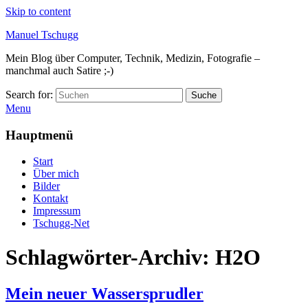
Skip to content
Manuel Tschugg
Mein Blog über Computer, Technik, Medizin, Fotografie –
manchmal auch Satire ;-)
Search for:
Suche
Menu
Hauptmenü
Start
Über mich
Bilder
Kontakt
Impressum
Tschugg-Net
Schlagwörter-Archiv:
H2O
Mein neuer Wassersprudler