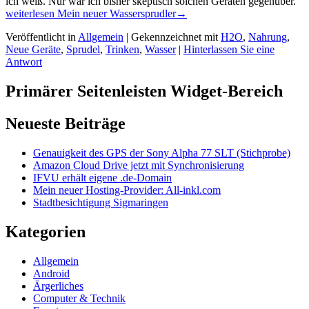
ich weiß. Nur war ich bisher skeptisch solchen Geräten gegenüber.
weiterlesen
Mein neuer Wassersprudler
→
Veröffentlicht in
Allgemein
|
Gekennzeichnet mit
H2O
,
Nahrung
,
Neue Geräte
,
Sprudel
,
Trinken
,
Wasser
|
Hinterlassen Sie eine
Antwort
Primärer Seitenleisten Widget-Bereich
Neueste Beiträge
Genauigkeit des GPS der Sony Alpha 77 SLT (Stichprobe)
Amazon Cloud Drive jetzt mit Synchronisierung
IFVU erhält eigene .de-Domain
Mein neuer Hosting-Provider: All-inkl.com
Stadtbesichtigung Sigmaringen
Kategorien
Allgemein
Android
Ärgerliches
Computer & Technik