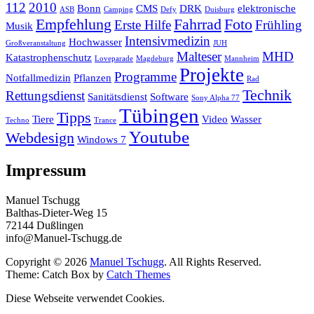
112
2010
Bonn
CMS
DRK
elektronische
ASB
Camping
Defy
Duisburg
Empfehlung
Fahrrad
Foto
Erste Hilfe
Frühling
Musik
Intensivmedizin
Hochwasser
Großveranstaltung
JUH
Malteser
MHD
Katastrophenschutz
Loveparade
Magdeburg
Mannheim
Projekte
Programme
Notfallmedizin
Pflanzen
Rad
Technik
Rettungsdienst
Sanitätsdienst
Software
Sony Alpha 77
Tübingen
Tipps
Tiere
Video
Wasser
Techno
Trance
Youtube
Webdesign
Windows 7
Impressum
Manuel Tschugg
Balthas-Dieter-Weg 15
72144 Dußlingen
info@Manuel-Tschugg.de
Copyright © 2026
Manuel Tschugg
. All Rights Reserved.
Theme: Catch Box by
Catch Themes
Diese Webseite verwendet Cookies.