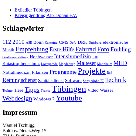
Exiladler Tübingen
Kreisjugendring Alb-Donau e.V.
Schlagwörter
112
2010
Bonn
CMS
DRK
elektronische
ASB
Camping
Defy
Duisburg
Empfehlung
Fahrrad
Foto
Erste Hilfe
Frühling
Musik
Intensivmedizin
Hochwasser
Großveranstaltung
JUH
Malteser
MHD
Katastrophenschutz
Loveparade
Magdeburg
Mannheim
Projekte
Programme
Notfallmedizin
Pflanzen
Rad
Technik
Rettungsdienst
Sanitätsdienst
Software
Sony Alpha 77
Tübingen
Tipps
Tiere
Video
Wasser
Techno
Trance
Youtube
Webdesign
Windows 7
Impressum
Manuel Tschugg
Balthas-Dieter-Weg 15