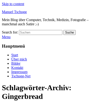
Skip to content
Manuel Tschugg
Mein Blog über Computer, Technik, Medizin, Fotografie –
manchmal auch Satire ;-)
Search for:
Suche
Menu
Hauptmenü
Start
Über mich
Bilder
Kontakt
Impressum
Tschugg-Net
Schlagwörter-Archiv:
Gingerbread