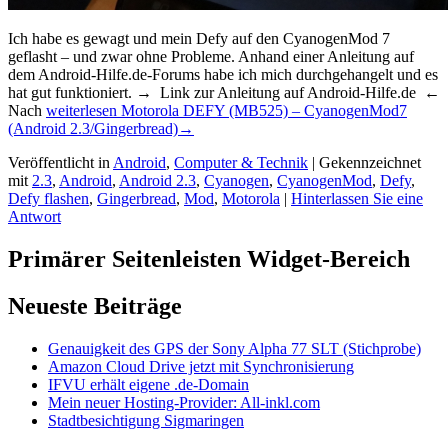
Ich habe es gewagt und mein Defy auf den CyanogenMod 7
geflasht – und zwar ohne Probleme. Anhand einer Anleitung auf
dem Android-Hilfe.de-Forums habe ich mich durchgehangelt und es
hat gut funktioniert. → Link zur Anleitung auf Android-Hilfe.de ←
Nach
weiterlesen
Motorola DEFY (MB525) – CyanogenMod7
(Android 2.3/Gingerbread)
→
Veröffentlicht in
Android
,
Computer & Technik
|
Gekennzeichnet
mit
2.3
,
Android
,
Android 2.3
,
Cyanogen
,
CyanogenMod
,
Defy
,
Defy flashen
,
Gingerbread
,
Mod
,
Motorola
|
Hinterlassen Sie eine
Antwort
Primärer Seitenleisten Widget-Bereich
Neueste Beiträge
Genauigkeit des GPS der Sony Alpha 77 SLT (Stichprobe)
Amazon Cloud Drive jetzt mit Synchronisierung
IFVU erhält eigene .de-Domain
Mein neuer Hosting-Provider: All-inkl.com
Stadtbesichtigung Sigmaringen