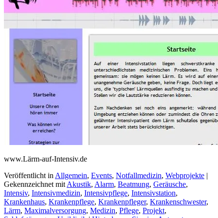
www.Lärm-auf-Intensiv.de
Veröffentlicht in
Allgemein
,
Events
,
Notfallmedizin
,
Webprojekte
|
Gekennzeichnet mit
Akustik
,
Alarm
,
Beatmung
,
Geräusche
,
Intensiv
,
Intensivmedizin
,
Intensivpflege
,
Intensivstation
,
Krankenhaus
,
Krankenpflege
,
Krankenpfleger
,
Krankenschwester
,
Lärm
,
Maximalversorgung
,
Medizin
,
Pflege
,
Projekt
,