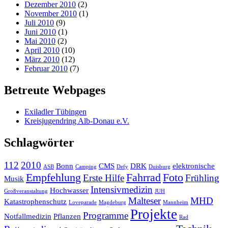
Dezember 2010
(2)
November 2010
(1)
Juli 2010
(9)
Juni 2010
(1)
Mai 2010
(2)
April 2010
(10)
März 2010
(12)
Februar 2010
(7)
Betreute Webpages
Exiladler Tübingen
Kreisjugendring Alb-Donau e.V.
Schlagwörter
112
2010
Bonn
CMS
DRK
elektronische
ASB
Camping
Defy
Duisburg
Empfehlung
Fahrrad
Foto
Erste Hilfe
Frühling
Musik
Intensivmedizin
Hochwasser
Großveranstaltung
JUH
Malteser
MHD
Katastrophenschutz
Loveparade
Magdeburg
Mannheim
Projekte
Programme
Notfallmedizin
Pflanzen
Rad