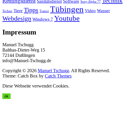
Technik
Rettungsdienst
Sanitätsdienst
Software
Sony Alpha 77
Tübingen
Tipps
Tiere
Video
Wasser
Techno
Trance
Youtube
Webdesign
Windows 7
Impressum
Manuel Tschugg
Balthas-Dieter-Weg 15
72144 Dußlingen
info@Manuel-Tschugg.de
Copyright © 2026
Manuel Tschugg
. All Rights Reserved.
Theme: Catch Box by
Catch Themes
Diese Webseite verwendet Cookies.