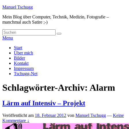
Skip
Manuel Tschugg
to
Mein Blog über Computer, Technik, Medizin, Fotografie –
content
manchmal auch Satire ;-)
Search
Suche
for:
Menu
Hauptmenü
Start
Über mich
Bilder
Kontakt
Impressum
Tschugg-Net
Schlagwörter-Archiv:
Alarm
Lärm auf Intensiv – Projekt
Veröffentlicht am
18. Februar 2012
von
Manuel Tschugg
—
Keine
Kommentare ↓