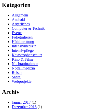
Kategorien
Allgemein
Android
Ärgerliches
Computer & Technik
Events
Fotografieren
Höhlenrettung
Intensivmedizin
Intensivpflege
Katastrophenschutz
Kino & Filme
Nachtaufnahmen
Notfallmedizin
Reisen
Satire
Webprojekte
Archiv
Januar 2017
(1)
Dezember 2016
(1)