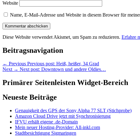
Website
Name, E-Mail-Adresse und Website in diesem Browser für meine
Diese Website verwendet Akismet, um Spam zu reduzieren.
Erfahre 
Beitragsnavigation
←
Previous
Previous post:
Heiß, heißer, 34 Grad
Next
→
Next post:
Downtown und andere Oldies…
Primärer Seitenleisten Widget-Bereich
Neueste Beiträge
Genauigkeit des GPS der Sony Alpha 77 SLT (Stichprobe)
Amazon Cloud Drive jetzt mit Synchronisierung
IFVU erhält eigene .de-Domain
Mein neuer Hosting-Provider: All-inkl.com
Stadtbesichtigung Sigmaringen