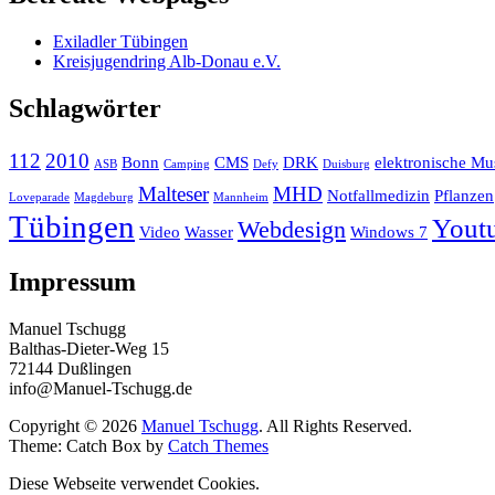
Exiladler Tübingen
Kreisjugendring Alb-Donau e.V.
Schlagwörter
112
2010
Bonn
CMS
DRK
elektronische Mu
ASB
Camping
Defy
Duisburg
Malteser
MHD
Notfallmedizin
Pflanzen
Loveparade
Magdeburg
Mannheim
Tübingen
Yout
Webdesign
Video
Wasser
Windows 7
Impressum
Manuel Tschugg
Balthas-Dieter-Weg 15
72144 Dußlingen
info@Manuel-Tschugg.de
Copyright © 2026
Manuel Tschugg
. All Rights Reserved.
Theme: Catch Box by
Catch Themes
Diese Webseite verwendet Cookies.