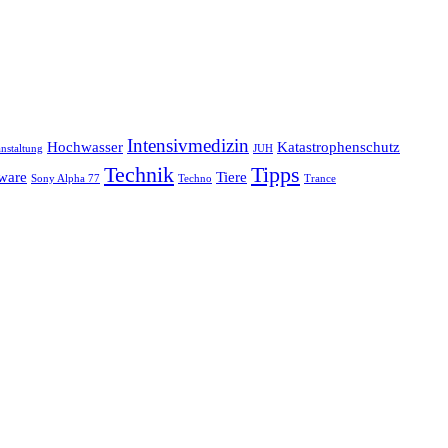
Intensivmedizin
Hochwasser
Katastrophenschutz
nstaltung
JUH
Technik
Tipps
ware
Tiere
Sony Alpha 77
Techno
Trance