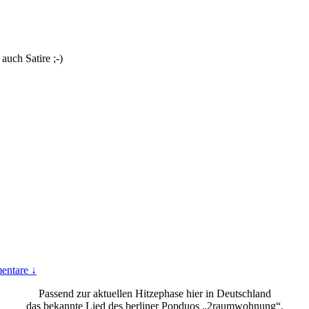
uch Satire ;-)
entare ↓
Passend zur aktuellen Hitzephase hier in Deutschland
das bekannte Lied des berliner Popduos „2raumwohnung“.