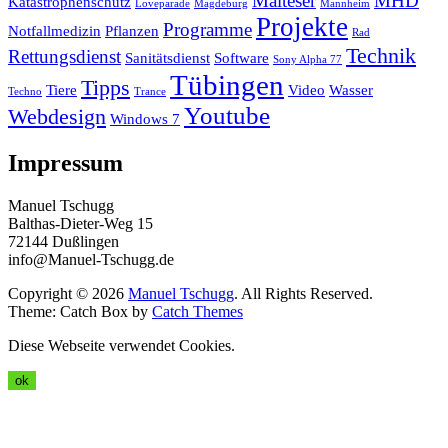
Malteser
MHD
Katastrophenschutz
Loveparade
Magdeburg
Mannheim
Projekte
Programme
Notfallmedizin
Pflanzen
Rad
Technik
Rettungsdienst
Sanitätsdienst
Software
Sony Alpha 77
Tübingen
Tipps
Tiere
Video
Wasser
Techno
Trance
Youtube
Webdesign
Windows 7
Impressum
Manuel Tschugg
Balthas-Dieter-Weg 15
72144 Dußlingen
info@Manuel-Tschugg.de
Copyright © 2026
Manuel Tschugg
. All Rights Reserved.
Theme: Catch Box by
Catch Themes
Diese Webseite verwendet Cookies.