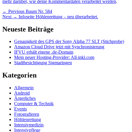
mehr darüber, wie deine Kommentardaten verarbeitet werden
.
Beitragsnavigation
Previous
←
Previous
Baum Nr. 584
Next
post:
Next
→
Infoseite Höhlenrettung – neu überarbeitet.
post:
Primärer
Neueste Beiträge
Seitenleisten
Genauigkeit des GPS der Sony Alpha 77 SLT (Stichprobe)
Widget-
Amazon Cloud Drive jetzt mit Synchronisierung
Bereich
IFVU erhält eigene .de-Domain
Mein neuer Hosting-Provider: All-inkl.com
Stadtbesichtigung Sigmaringen
Kategorien
Allgemein
Android
Ärgerliches
Computer & Technik
Events
Fotografieren
Höhlenrettung
Intensivmedizin
Intensivpflege