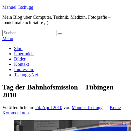
Skip
Manuel Tschugg
to
Mein Blog über Computer, Technik, Medizin, Fotografie –
content
manchmal auch Satire ;-)
Search
Suche
for:
Menu
Hauptmenü
Start
Über mich
Bilder
Kontakt
Impressum
Tschugg-Net
Tag der Bahnhofsmission – Tübingen
2010
Veröffentlicht am
24. April 2010
von
Manuel Tschugg
—
Keine
Kommentare ↓