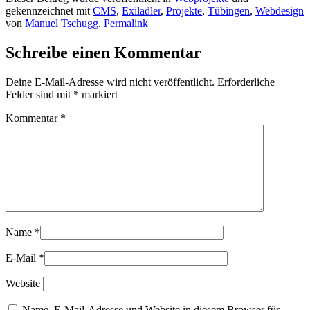
gekennzeichnet mit
CMS
,
Exiladler
,
Projekte
,
Tübingen
,
Webdesign
von
Manuel Tschugg
.
Permalink
Schreibe einen Kommentar
Deine E-Mail-Adresse wird nicht veröffentlicht.
Erforderliche
Felder sind mit
*
markiert
Kommentar
*
Name
*
E-Mail
*
Website
Name, E-Mail-Adresse und Website in diesem Browser für