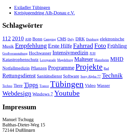
Exiladler Tübingen
Kreisjugendring Alb-Donau e.V.
Schlagwörter
112
2010
Bonn
CMS
DRK
elektronische
ASB
Camping
Defy
Duisburg
Empfehlung
Fahrrad
Foto
Erste Hilfe
Frühling
Musik
Intensivmedizin
Hochwasser
Großveranstaltung
JUH
Malteser
MHD
Katastrophenschutz
Loveparade
Magdeburg
Mannheim
Projekte
Programme
Notfallmedizin
Pflanzen
Rad
Technik
Rettungsdienst
Sanitätsdienst
Software
Sony Alpha 77
Tübingen
Tipps
Tiere
Video
Wasser
Techno
Trance
Youtube
Webdesign
Windows 7
Impressum
Manuel Tschugg
Balthas-Dieter-Weg 15
72144 Dußlingen